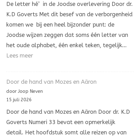
De letter hé’ in de Joodse overlevering Door dr.
is.
K.D Goverts Met dit besef van de verborgenheid
komen we bij een heel bijzonder punt: de
Joodse wijzen zeggen dat soms één letter van
het oude alphabet, één enkel teken, tegelijk…
:
Lees meer
De
letter
Door de hand van Mozes en Aäron
hé’
door Joop Neven
in
15 juli 2026
de
Door de hand van Mozes en Aäron Door dr. K.D
Joodse
Goverts Numeri 33 bevat een opmerkelijk
overlevering
detail. Het hoofdstuk somt alle reizen op van