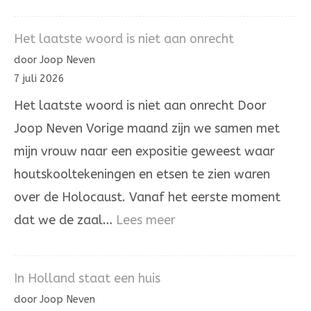
Het
omhoogdragen
Het laatste woord is niet aan onrecht
van
door Joop Neven
de
7 juli 2026
ongerechtigheid
Het laatste woord is niet aan onrecht Door
Joop Neven Vorige maand zijn we samen met
mijn vrouw naar een expositie geweest waar
houtskooltekeningen en etsen te zien waren
over de Holocaust. Vanaf het eerste moment
:
dat we de zaal…
Lees meer
Het
laatste
In Holland staat een huis
woord
door Joop Neven