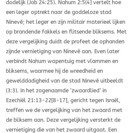
dode­lijk (Job 24:25). Nahum 2:5(4] vertelt hoe
een leger optrekt naar de goddeloze stad
Ninevé; het leger en zijn militair materieel lijken
op bran­dende fakkels en flitsende bliksems. Met
deze vergelijking duidt de profeet de ophanden
zijnde vernietiging van Ninevé aan. Even later
verbindt Nahum wapen­tuig met vlammen en
bliksems, waarmee hij de wreedheid en
gewelddadigheid van de stad Ninevé uitbeeldt
(3:3). In het zoge­naamde ‘zwaardlied’ in
Ezechiël 21:13-22[8-17], gericht tegen Israël,
treffen we de vergelijking van het zwaard met
de bliksem aan. Deze verge­lijking versterkt de
vernietiging die van het zwaard uitgaat. Een