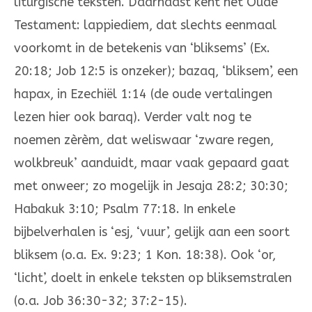
liturgische teksten. Daarnaast kent het Oude
Testa­ment: lappiediem, dat slechts eenmaal
voorkomt in de betekenis van ‘bliksems’ (Ex.
20:18; Job 12:5 is onzeker); bazaq, ‘bliksem’, een
hapax, in Ezechiël 1:14 (de oude vertalingen
lezen hier ook baraq). Verder valt nog te
noemen zèrèm, dat weliswaar ‘zware regen,
wolkbreuk’ aanduidt, maar vaak gepaard gaat
met onweer; zo mogelijk in Jesaja 28:2; 30:30;
Habakuk 3:10; Psalm 77:18. In enkele
bijbelverhalen is ‘esj, ‘vuur’, gelijk aan een soort
bliksem (o.a. Ex. 9:23; 1 Kon. 18:38). Ook ‘or,
‘licht’, doelt in enkele teksten op bliksemstralen
(o.a. Job 36:30-32; 37:2-15).