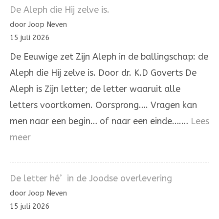
137
De Aleph die Hij zelve is.
door Joop Neven
15 juli 2026
De Eeuwige zet Zijn Aleph in de ballingschap: de
Aleph die Hij zelve is. Door dr. K.D Goverts De
Aleph is Zijn letter; de letter waaruit alle
letters voortkomen. Oorsprong…. Vragen kan
men naar een begin… of naar een einde….…
Lees
:
meer
De
Aleph
De letter hé’ in de Joodse overlevering
die
door Joop Neven
Hij
15 juli 2026
zelve