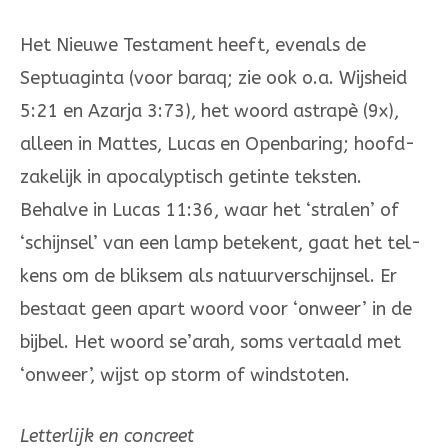
Het Nieuwe Testament heeft, evenals de
Septuaginta (voor baraq; zie ook o.a. Wijs­heid
5:21 en Azarja 3:73), het woord astrapè (9x),
alleen in Mattes, Lucas en Openba­ring; hoofd­
zakelijk in apocalyptisch getinte teksten.
Behalve in Lucas 11:36, waar het ‘stralen’ of
‘schijnsel’ van een lamp betekent, gaat het tel­
kens om de bliksem als na­tuurverschijnsel. Er
bestaat geen apart woord voor ‘onweer’ in de
bijbel. Het woord se’arah, soms vertaald met
‘onweer’, wijst op storm of windstoten.
Letterlijk en concreet