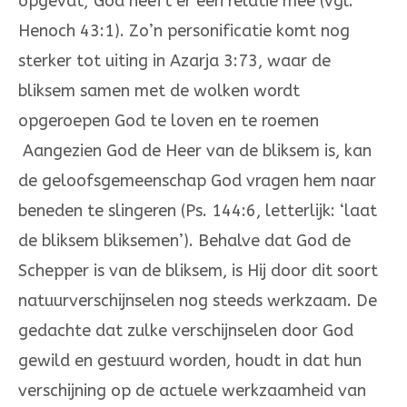
opgevat; God heeft er een relatie mee (vgl.
Henoch 43:1). Zo’n personifica­tie komt nog
sterker tot uiting in Azarja 3:73, waar de
bliksem samen met de wolken wordt
opgeroepen God te loven en te roemen
Aangezien God de Heer van de bliksem is, kan
de geloofsgemeen­schap God vragen hem naar
beneden te slinge­ren (Ps. 144:6, let­terlijk: ‘laat
de bliksem blikse­men’). Behalve dat God de
Schepper is van de blik­sem, is Hij door dit soort
natuurverschijnse­len nog steeds werkzaam. De
gedachte dat zulke verschijnselen door God
gewild en gestuurd worden, houdt in dat hun
ver­schijning op de actuele werkzaamheid van