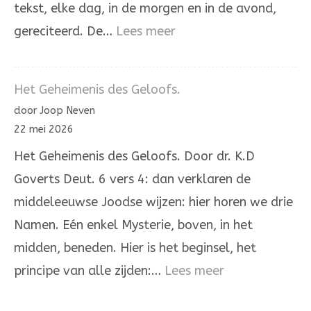
tekst, elke dag, in de morgen en in de avond,
:
gereciteerd. De…
Lees meer
Hoor,
Israël!
Het Geheimenis des Geloofs.
De
door Joop Neven
Heere
22 mei 2026
onze
Het Geheimenis des Geloofs. Door dr. K.D
God,
Goverts Deut. 6 vers 4: dan verklaren de
de
middeleeuwse Joodse wijzen: hier horen we drie
Heere
Namen. Eén enkel Mysterie, boven, in het
is
midden, beneden. Hier is het beginsel, het
één
:
principe van alle zijden:…
Lees meer
Het