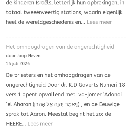
de kinderen Israëls, letterlijk hun opbrekingen, in
totaal tweeënveertig stations, waarin eigenlijk
:
heel de wereldgeschiedenis en…
Lees meer
Door
de
Het omhoogdragen van de ongerechtigheid
hand
door Joop Neven
van
15 juli 2026
Mozes
De priesters en het omhoogdragen van de
en
ongerechtigheid Door dr. K.D Goverts Numeri 18
Aäron
vers 1 opent opvallend met: va-jomer ‘Adonai
‘el Aharon (וַיֹּאמֶר יְהוָה אֶל אַהֲרֹן) , en de Eeuwige
sprak tot Aäron. Meestal begint het zo: de
:
HEERE…
Lees meer