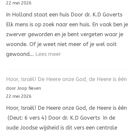
is
22 mei 2026
niet
In Holland staat een huis Door dr. K.D Goverts
aan
Elk mens is op zoek naar een huis. En vaak ben je
onrecht
zwerver geworden en je bent vergeten waar je
woonde. Of je weet niet meer of je wel ooit
:
gewoond…
Lees meer
In
Holland
Hoor, Israël! De Heere onze God, de Heere is één
staat
door Joop Neven
een
22 mei 2026
huis
Hoor, Israël! De Heere onze God, de Heere is één
{Deut: 6 vers 4} Door dr. K.D Goverts In de
oude Joodse wijsheid is dit vers een centrale