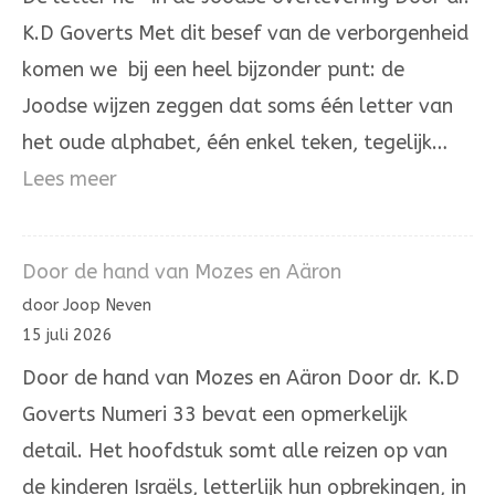
is.
K.D Goverts Met dit besef van de verborgenheid
komen we bij een heel bijzonder punt: de
Joodse wijzen zeggen dat soms één letter van
het oude alphabet, één enkel teken, tegelijk…
:
Lees meer
De
letter
Door de hand van Mozes en Aäron
hé’
door Joop Neven
in
15 juli 2026
de
Door de hand van Mozes en Aäron Door dr. K.D
Joodse
Goverts Numeri 33 bevat een opmerkelijk
overlevering
detail. Het hoofdstuk somt alle reizen op van
de kinderen Israëls, letterlijk hun opbrekingen, in