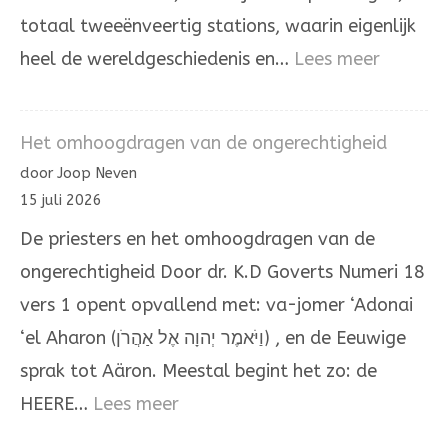
totaal tweeënveertig stations, waarin eigenlijk
:
heel de wereldgeschiedenis en…
Lees meer
Door
de
Het omhoogdragen van de ongerechtigheid
hand
door Joop Neven
van
15 juli 2026
Mozes
De priesters en het omhoogdragen van de
en
ongerechtigheid Door dr. K.D Goverts Numeri 18
Aäron
vers 1 opent opvallend met: va-jomer ‘Adonai
‘el Aharon (וַיֹּאמֶר יְהוָה אֶל אַהֲרֹן) , en de Eeuwige
sprak tot Aäron. Meestal begint het zo: de
:
HEERE…
Lees meer
Het