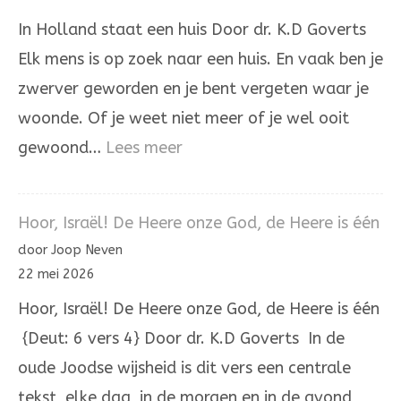
niet
In Holland staat een huis Door dr. K.D Goverts
aan
Elk mens is op zoek naar een huis. En vaak ben je
onrecht
zwerver geworden en je bent vergeten waar je
woonde. Of je weet niet meer of je wel ooit
:
gewoond…
Lees meer
In
Holland
Hoor, Israël! De Heere onze God, de Heere is één
staat
door Joop Neven
een
22 mei 2026
huis
Hoor, Israël! De Heere onze God, de Heere is één
{Deut: 6 vers 4} Door dr. K.D Goverts In de
oude Joodse wijsheid is dit vers een centrale
tekst, elke dag, in de morgen en in de avond,