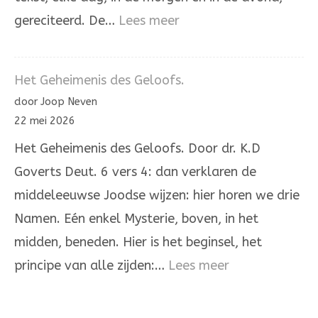
:
gereciteerd. De…
Lees meer
Hoor,
Israël!
Het Geheimenis des Geloofs.
De
door Joop Neven
Heere
22 mei 2026
onze
Het Geheimenis des Geloofs. Door dr. K.D
God,
Goverts Deut. 6 vers 4: dan verklaren de
de
middeleeuwse Joodse wijzen: hier horen we drie
Heere
Namen. Eén enkel Mysterie, boven, in het
is
midden, beneden. Hier is het beginsel, het
één
:
principe van alle zijden:…
Lees meer
Het
Geheimenis