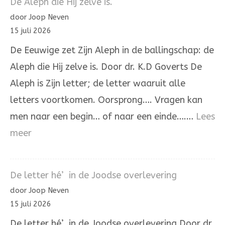
De Aleph die Hij zelve is.
door Joop Neven
15 juli 2026
De Eeuwige zet Zijn Aleph in de ballingschap: de
Aleph die Hij zelve is. Door dr. K.D Goverts De
Aleph is Zijn letter; de letter waaruit alle
letters voortkomen. Oorsprong…. Vragen kan
men naar een begin… of naar een einde….…
Lees
:
meer
De
Aleph
De letter hé’ in de Joodse overlevering
die
door Joop Neven
Hij
15 juli 2026
zelve
De letter hé’ in de Joodse overlevering Door dr.