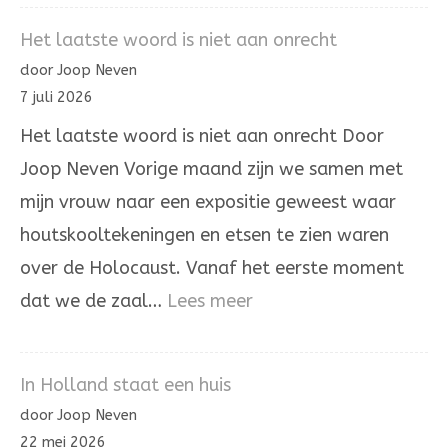
omhoogdragen
Het laatste woord is niet aan onrecht
van
door Joop Neven
de
7 juli 2026
ongerechtigheid
Het laatste woord is niet aan onrecht Door
Joop Neven Vorige maand zijn we samen met
mijn vrouw naar een expositie geweest waar
houtskooltekeningen en etsen te zien waren
over de Holocaust. Vanaf het eerste moment
:
dat we de zaal…
Lees meer
Het
laatste
In Holland staat een huis
woord
door Joop Neven
is
22 mei 2026