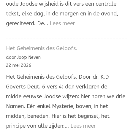
oude Joodse wijsheid is dit vers een centrale
tekst, elke dag, in de morgen en in de avond,
:
gereciteerd. De…
Lees meer
Hoor,
Israël!
Het Geheimenis des Geloofs.
De
door Joop Neven
Heere
22 mei 2026
onze
Het Geheimenis des Geloofs. Door dr. K.D
God,
Goverts Deut. 6 vers 4: dan verklaren de
de
middeleeuwse Joodse wijzen: hier horen we drie
Heere
Namen. Eén enkel Mysterie, boven, in het
is
midden, beneden. Hier is het beginsel, het
één
:
principe van alle zijden:…
Lees meer