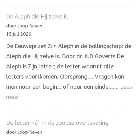
Psalm
137
De Aleph die Hij zelve is.
door Joop Neven
15 juli 2026
De Eeuwige zet Zijn Aleph in de ballingschap: de
Aleph die Hij zelve is. Door dr. K.D Goverts De
Aleph is Zijn letter; de letter waaruit alle
letters voortkomen. Oorsprong…. Vragen kan
men naar een begin… of naar een einde….…
Lees
:
meer
De
Aleph
De letter hé’ in de Joodse overlevering
die
door Joop Neven
Hij