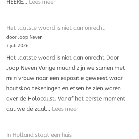
:
HEERE…
Lees meer
Het
omhoogdragen
Het laatste woord is niet aan onrecht
van
door Joop Neven
de
7 juli 2026
ongerechtigheid
Het laatste woord is niet aan onrecht Door
Joop Neven Vorige maand zijn we samen met
mijn vrouw naar een expositie geweest waar
houtskooltekeningen en etsen te zien waren
over de Holocaust. Vanaf het eerste moment
:
dat we de zaal…
Lees meer
Het
laatste
In Holland staat een huis