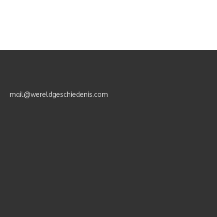
Het
Geheimenis
des
Geloofs.
mail@wereldgeschiedenis.com