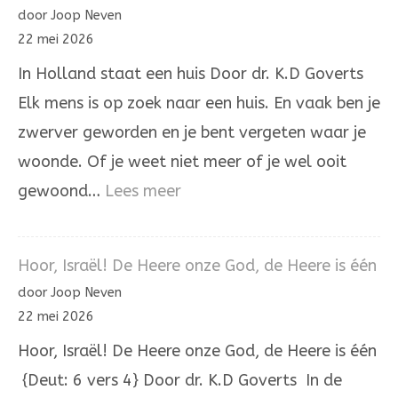
woord
door Joop Neven
is
22 mei 2026
niet
In Holland staat een huis Door dr. K.D Goverts
aan
Elk mens is op zoek naar een huis. En vaak ben je
onrecht
zwerver geworden en je bent vergeten waar je
woonde. Of je weet niet meer of je wel ooit
:
gewoond…
Lees meer
In
Holland
Hoor, Israël! De Heere onze God, de Heere is één
staat
door Joop Neven
een
22 mei 2026
huis
Hoor, Israël! De Heere onze God, de Heere is één
{Deut: 6 vers 4} Door dr. K.D Goverts In de