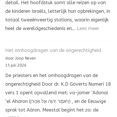
detail. Het hoofdstuk somt alle reizen op van
de kinderen Israëls, letterlijk hun opbrekingen, in
totaal tweeënveertig stations, waarin eigenlijk
:
heel de wereldgeschiedenis en…
Lees meer
Door
de
Het omhoogdragen van de ongerechtigheid
hand
door Joop Neven
van
15 juli 2026
Mozes
De priesters en het omhoogdragen van de
en
ongerechtigheid Door dr. K.D Goverts Numeri 18
Aäron
vers 1 opent opvallend met: va-jomer ‘Adonai
‘el Aharon (וַיֹּאמֶר יְהוָה אֶל אַהֲרֹן) , en de Eeuwige
sprak tot Aäron. Meestal begint het zo: de