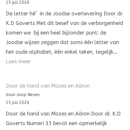
15 juli 2026
zelve
De letter hé’ in de Joodse overlevering Door dr.
is.
K.D Goverts Met dit besef van de verborgenheid
komen we bij een heel bijzonder punt: de
Joodse wijzen zeggen dat soms één letter van
het oude alphabet, één enkel teken, tegelijk…
:
Lees meer
De
letter
Door de hand van Mozes en Aäron
hé’
door Joop Neven
in
15 juli 2026
de
Door de hand van Mozes en Aäron Door dr. K.D
Joodse
Goverts Numeri 33 bevat een opmerkelijk
overlevering