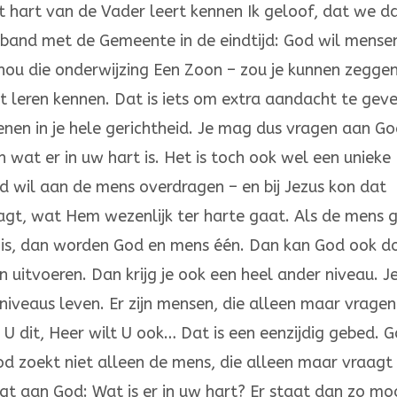
het hart van de Vader leert kennen Ik geloof, dat we d
rband met de Gemeente in de eindtijd: God wil mense
s nou die onderwij­zing Een Zoon – zou je kunnen zeggen
t leren kennen. Dat is iets om extra aandacht te geve
nen in je hele gerichtheid. Je mag dus vragen aan Go
en wat er in uw hart is. Het is toch ook wel een unieke
d wil aan de mens overdragen – en bij Jezus kon dat
agt, wat Hem we­zenlijk ter harte gaat. Als de mens 
d is, dan worden God en mens één. Dan kan God ook d
uitvoe­ren. Dan krijg je ook een heel ander niveau. J
e niveaus leven. Er zijn mensen, die alleen maar vrage
 U dit, Heer wilt U ook… Dat is een eenzij­dig gebed. 
God zoekt niet alleen de mens, die alleen maar vraagt
gt aan God: Wat is er in uw hart? Er staat dan zo moo