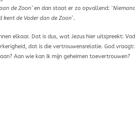
 aan de Zoon’
en dan staat er zo opvallend: `
Nieman
d kent de Vader dan de Zoon`.
en elkaar. Dat is dus, wat Jezus hier uitspreekt: Va
rkerigheid, dat is die vertrouwens­relatie. God vraagt
gaan? Aan wie kan Ik mijn geheimen toever­trou­wen?