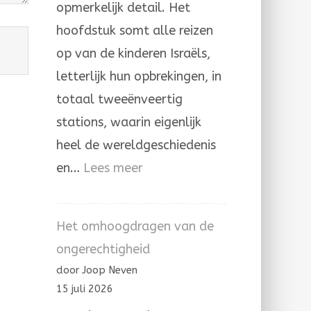
opmerkelijk detail. Het
hoofdstuk somt alle reizen
op van de kinderen Israëls,
letterlijk hun opbrekingen, in
totaal tweeënveertig
stations, waarin eigenlijk
heel de wereldgeschiedenis
:
en…
Lees meer
Door
de
Het omhoogdragen van de
hand
ongerechtigheid
van
door Joop Neven
Mozes
15 juli 2026
en