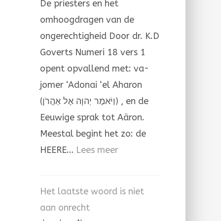
De priesters en het
Aäron
omhoogdragen van de
ongerechtigheid Door dr. K.D
Goverts Numeri 18 vers 1
opent opvallend met: va-
jomer ‘Adonai ‘el Aharon
(וַיֹּאמֶר יְהוָה אֶל אַהֲרֹן) , en de
Eeuwige sprak tot Aäron.
Meestal begint het zo: de
:
HEERE…
Lees meer
Het
omhoogdragen
Het laatste woord is niet
van
aan onrecht
de