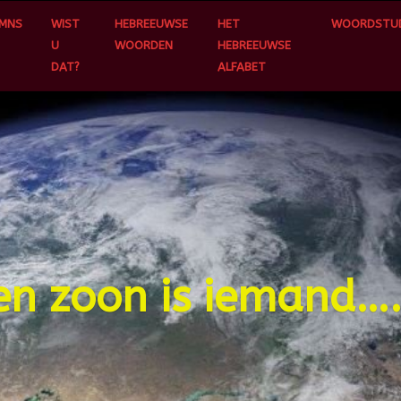
MNS
WIST
HEBREEUWSE
HET
WOORDSTUD
U
WOORDEN
HEBREEUWSE
DAT?
ALFABET
en zoon is iemand…