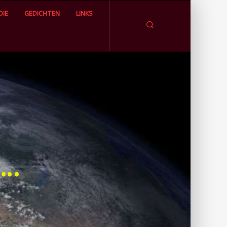
IE
GEDICHTEN
LINKS
Zoeken
….