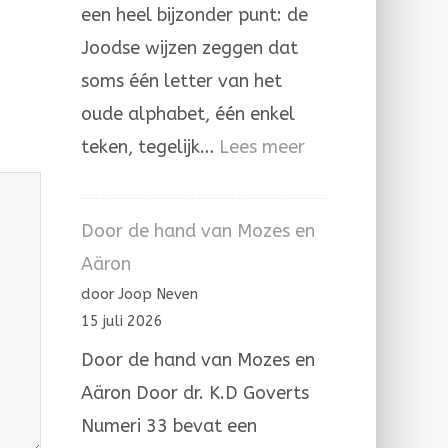
een heel bijzonder punt: de
Joodse wijzen zeggen dat
soms één letter van het
oude alphabet, één enkel
:
teken, tegelijk…
Lees meer
De
letter
Door de hand van Mozes en
hé’
Aäron
in
door Joop Neven
de
15 juli 2026
Joodse
Door de hand van Mozes en
overlevering
Aäron Door dr. K.D Goverts
Numeri 33 bevat een