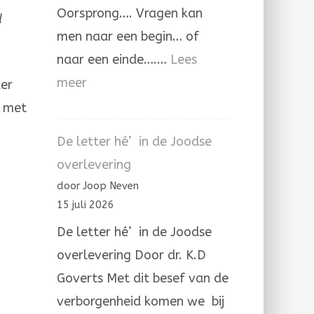
Oorsprong…. Vragen kan
d
men naar een begin… of
naar een einde….…
Lees
:
meer
der
De
: met
Aleph
De letter hé’ in de Joodse
die
overlevering
Hij
door Joop Neven
zelve
15 juli 2026
is.
De letter hé’ in de Joodse
overlevering Door dr. K.D
Goverts Met dit besef van de
verborgenheid komen we bij