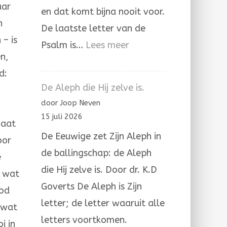
aar
en dat komt bijna nooit voor.
n
De laatste letter van de
 – is
:
Psalm is…
Lees meer
n,
Psalm
d:
137
De Aleph die Hij zelve is.
door Joop Neven
15 juli 2026
gaat
De Eeuwige zet Zijn Aleph in
oor
de ballingschap: de Aleph
e
die Hij zelve is. Door dr. K.D
n wat
Goverts De Aleph is Zijn
God
letter; de letter waaruit alle
 wat
letters voortkomen.
i in