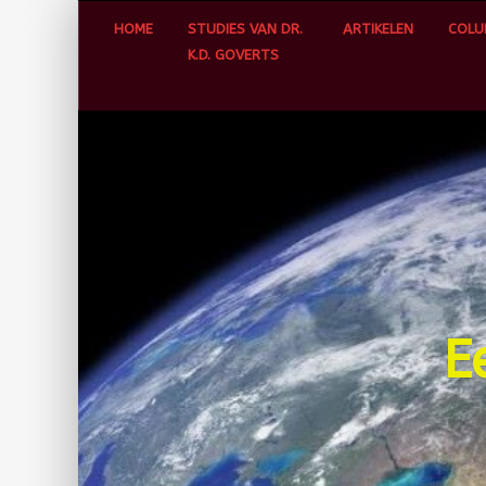
Skip
HOME
STUDIES VAN DR.
ARTIKELEN
COLU
to
K.D. GOVERTS
content
E