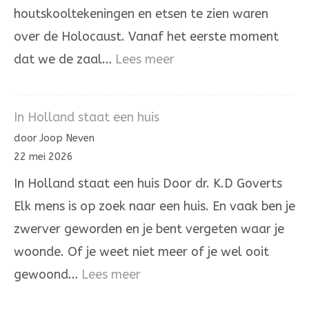
houtskooltekeningen en etsen te zien waren
over de Holocaust. Vanaf het eerste moment
:
dat we de zaal…
Lees meer
Het
laatste
In Holland staat een huis
woord
door Joop Neven
is
22 mei 2026
niet
In Holland staat een huis Door dr. K.D Goverts
aan
Elk mens is op zoek naar een huis. En vaak ben je
onrecht
zwerver geworden en je bent vergeten waar je
woonde. Of je weet niet meer of je wel ooit
:
gewoond…
Lees meer
In