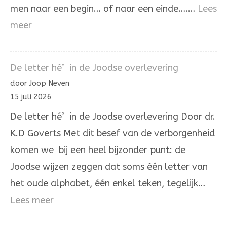
men naar een begin… of naar een einde….…
Lees
:
meer
De
Aleph
De letter hé’ in de Joodse overlevering
die
door Joop Neven
Hij
15 juli 2026
zelve
De letter hé’ in de Joodse overlevering Door dr.
is.
K.D Goverts Met dit besef van de verborgenheid
komen we bij een heel bijzonder punt: de
Joodse wijzen zeggen dat soms één letter van
het oude alphabet, één enkel teken, tegelijk…
:
Lees meer
De