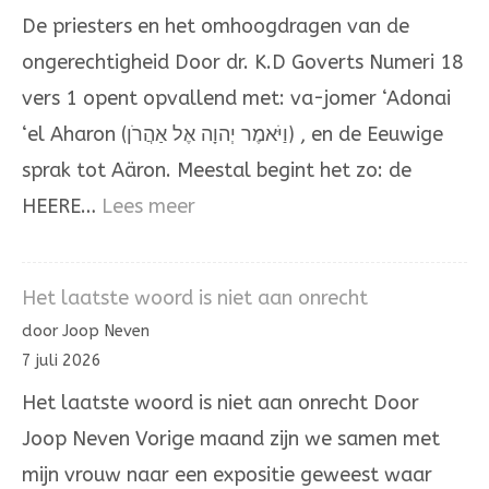
Mozes
De priesters en het omhoogdragen van de
en
ongerechtigheid Door dr. K.D Goverts Numeri 18
Aäron
vers 1 opent opvallend met: va-jomer ‘Adonai
‘el Aharon (וַיֹּאמֶר יְהוָה אֶל אַהֲרֹן) , en de Eeuwige
sprak tot Aäron. Meestal begint het zo: de
:
HEERE…
Lees meer
Het
omhoogdragen
Het laatste woord is niet aan onrecht
van
door Joop Neven
de
7 juli 2026
ongerechtigheid
Het laatste woord is niet aan onrecht Door
Joop Neven Vorige maand zijn we samen met
mijn vrouw naar een expositie geweest waar