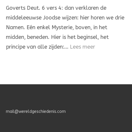
God,
Goverts Deut. 6 vers 4: dan verklaren de
de
middeleeuwse Joodse wijzen: hier horen we drie
Heere
Namen. Eén enkel Mysterie, boven, in het
is
midden, beneden. Hier is het beginsel, het
één
:
principe van alle zijden:…
Lees meer
Het
Geheimenis
des
Geloofs.
mail@wereldgeschiedenis.com