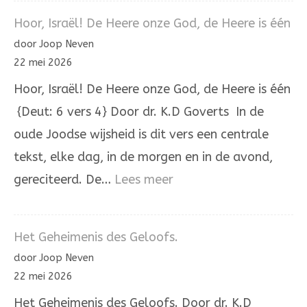
Holland
Hoor, Israël! De Heere onze God, de Heere is één
staat
door Joop Neven
een
22 mei 2026
huis
Hoor, Israël! De Heere onze God, de Heere is één
{Deut: 6 vers 4} Door dr. K.D Goverts In de
oude Joodse wijsheid is dit vers een centrale
tekst, elke dag, in de morgen en in de avond,
:
gereciteerd. De…
Lees meer
Hoor,
Israël!
Het Geheimenis des Geloofs.
De
door Joop Neven
Heere
22 mei 2026
onze
Het Geheimenis des Geloofs. Door dr. K.D