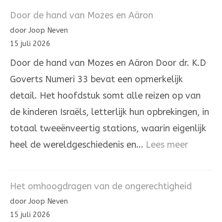
letter
Door de hand van Mozes en Aäron
hé’
door Joop Neven
in
15 juli 2026
de
Door de hand van Mozes en Aäron Door dr. K.D
Joodse
Goverts Numeri 33 bevat een opmerkelijk
overlevering
detail. Het hoofdstuk somt alle reizen op van
de kinderen Israëls, letterlijk hun opbrekingen, in
totaal tweeënveertig stations, waarin eigenlijk
:
heel de wereldgeschiedenis en…
Lees meer
Door
de
Het omhoogdragen van de ongerechtigheid
hand
door Joop Neven
van
15 juli 2026