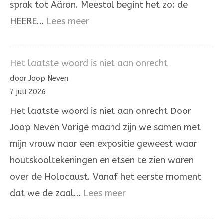
sprak tot Aäron. Meestal begint het zo: de
:
HEERE…
Lees meer
Het
omhoogdragen
Het laatste woord is niet aan onrecht
van
door Joop Neven
de
7 juli 2026
ongerechtigheid
Het laatste woord is niet aan onrecht Door
Joop Neven Vorige maand zijn we samen met
mijn vrouw naar een expositie geweest waar
houtskooltekeningen en etsen te zien waren
over de Holocaust. Vanaf het eerste moment
:
dat we de zaal…
Lees meer
Het