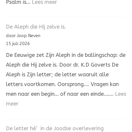
:
Psalm is…
Lees meer
Psalm
137
De Aleph die Hij zelve is.
door Joop Neven
15 juli 2026
De Eeuwige zet Zijn Aleph in de ballingschap: de
Aleph die Hij zelve is. Door dr. K.D Goverts De
Aleph is Zijn letter; de letter waaruit alle
letters voortkomen. Oorsprong…. Vragen kan
men naar een begin… of naar een einde….…
Lees
:
meer
De
Aleph
De letter hé’ in de Joodse overlevering