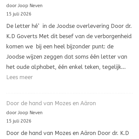
die
door Joop Neven
Hij
15 juli 2026
zelve
De letter hé’ in de Joodse overlevering Door dr.
is.
K.D Goverts Met dit besef van de verborgenheid
komen we bij een heel bijzonder punt: de
Joodse wijzen zeggen dat soms één letter van
het oude alphabet, één enkel teken, tegelijk…
:
Lees meer
De
letter
Door de hand van Mozes en Aäron
hé’
door Joop Neven
in
15 juli 2026
de
Door de hand van Mozes en Aäron Door dr. K.D
Joodse