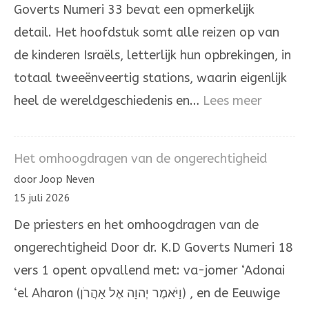
Goverts Numeri 33 bevat een opmerkelijk
overlevering
detail. Het hoofdstuk somt alle reizen op van
de kinderen Israëls, letterlijk hun opbrekingen, in
totaal tweeënveertig stations, waarin eigenlijk
:
heel de wereldgeschiedenis en…
Lees meer
Door
de
Het omhoogdragen van de ongerechtigheid
hand
door Joop Neven
van
15 juli 2026
Mozes
De priesters en het omhoogdragen van de
en
ongerechtigheid Door dr. K.D Goverts Numeri 18
Aäron
vers 1 opent opvallend met: va-jomer ‘Adonai
‘el Aharon (וַיֹּאמֶר יְהוָה אֶל אַהֲרֹן) , en de Eeuwige