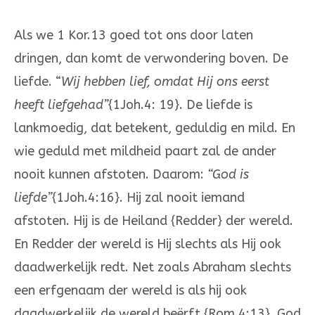
Als we 1 Kor.13 goed tot ons door laten
dringen, dan komt de verwondering boven. De
liefde. “
Wij hebben lief, omdat Hij ons eerst
heeft liefgehad”
{1Joh.4: 19}. De liefde is
lankmoedig, dat betekent, geduldig en mild. En
wie geduld met mildheid paart zal de ander
nooit kunnen afstoten. Daarom:
“God is
liefde”
{1Joh.4:16}. Hij zal nooit iemand
afstoten. Hij is de Heiland {Redder} der wereld.
En Redder der wereld is Hij slechts als Hij ook
daadwerkelijk redt. Net zoals Abraham slechts
een erfgenaam der wereld is als hij ook
daadwerkelijk de wereld beërft {Rom.4:13}. God