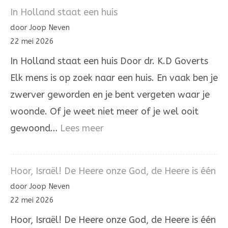
laatste
In Holland staat een huis
woord
door Joop Neven
is
22 mei 2026
niet
In Holland staat een huis Door dr. K.D Goverts
aan
Elk mens is op zoek naar een huis. En vaak ben je
onrecht
zwerver geworden en je bent vergeten waar je
woonde. Of je weet niet meer of je wel ooit
:
gewoond…
Lees meer
In
Holland
Hoor, Israël! De Heere onze God, de Heere is één
staat
door Joop Neven
een
22 mei 2026
huis
Hoor, Israël! De Heere onze God, de Heere is één