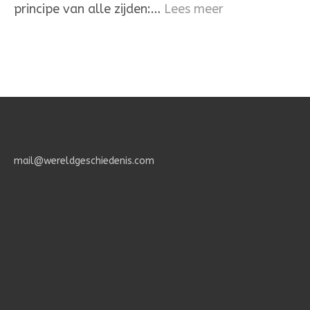
:
principe van alle zijden:…
Lees meer
Het
Geheimenis
des
Geloofs.
mail@wereldgeschiedenis.com