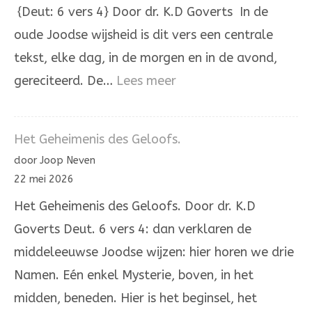
{Deut: 6 vers 4} Door dr. K.D Goverts In de
oude Joodse wijsheid is dit vers een centrale
tekst, elke dag, in de morgen en in de avond,
:
gereciteerd. De…
Lees meer
Hoor,
Israël!
Het Geheimenis des Geloofs.
De
door Joop Neven
Heere
22 mei 2026
onze
Het Geheimenis des Geloofs. Door dr. K.D
God,
Goverts Deut. 6 vers 4: dan verklaren de
de
middeleeuwse Joodse wijzen: hier horen we drie
Heere
Namen. Eén enkel Mysterie, boven, in het
is
midden, beneden. Hier is het beginsel, het
één