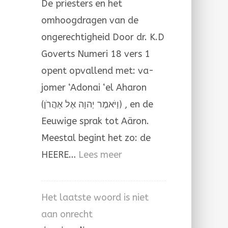
De priesters en het
Aäron
omhoogdragen van de
ongerechtigheid Door dr. K.D
Goverts Numeri 18 vers 1
opent opvallend met: va-
jomer ‘Adonai ‘el Aharon
(וַיֹּאמֶר יְהוָה אֶל אַהֲרֹן) , en de
Eeuwige sprak tot Aäron.
Meestal begint het zo: de
:
HEERE…
Lees meer
Het
omhoogdragen
Het laatste woord is niet
van
aan onrecht
de