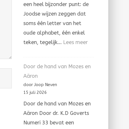
een heel bijzonder punt: de
Joodse wijzen zeggen dat
soms één letter van het
oude alphabet, één enkel
:
teken, tegelijk…
Lees meer
De
letter
Door de hand van Mozes en
hé’
Aäron
in
door Joop Neven
de
15 juli 2026
Joodse
Door de hand van Mozes en
overlevering
Aäron Door dr. K.D Goverts
Numeri 33 bevat een