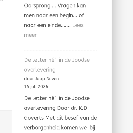
Oorsprong…. Vragen kan
men naar een begin… of
naar een einde….…
Lees
:
meer
De
Aleph
De letter hé’ in de Joodse
die
overlevering
Hij
door Joop Neven
zelve
15 juli 2026
is.
De letter hé’ in de Joodse
overlevering Door dr. K.D
Goverts Met dit besef van de
verborgenheid komen we bij