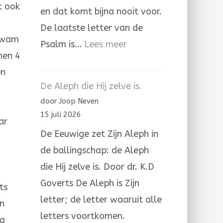
t ook
en dat komt bijna nooit voor.
De laatste letter van de
 kwam
:
Psalm is…
Lees meer
nen 4
Psalm
en
137
De Aleph die Hij zelve is.
j
door Joop Neven
15 juli 2026
ar
De Eeuwige zet Zijn Aleph in
de ballingschap: de Aleph
die Hij zelve is. Door dr. K.D
Goverts De Aleph is Zijn
ts
letter; de letter waaruit alle
en
letters voortkomen.
ig