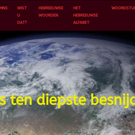
MNS
WIST
HEBREEUWSE
HET
WOORDSTUD
U
WOORDEN
HEBREEUWSE
DAT?
ALFABET
s ten diepste besnij