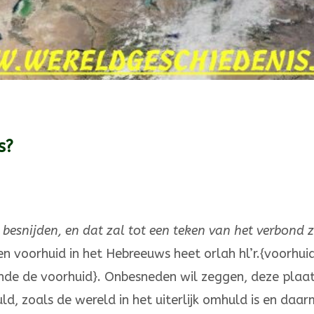
s?
 besnijden, en dat zal tot een teken van het verbond z
en voorhuid in het Hebreeuws heet orlah hl’r.{voorhuid
ende de voorhuid}. Onbesneden wil zeggen, deze plaa
d, zoals de wereld in het uiterlijk omhuld is en daa