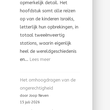
opmerkelijk detail. Het
hoofdstuk somt alle reizen
op van de kinderen Israëls,
letterlijk hun opbrekingen, in
totaal tweeënveertig
stations, waarin eigenlijk
heel de wereldgeschiedenis
:
en…
Lees meer
Door
de
Het omhoogdragen van de
hand
ongerechtigheid
van
door Joop Neven
Mozes
15 juli 2026
en