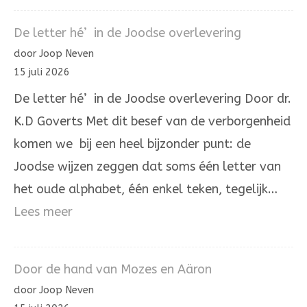
Aleph
De letter hé’ in de Joodse overlevering
die
door Joop Neven
Hij
15 juli 2026
zelve
De letter hé’ in de Joodse overlevering Door dr.
is.
K.D Goverts Met dit besef van de verborgenheid
komen we bij een heel bijzonder punt: de
Joodse wijzen zeggen dat soms één letter van
het oude alphabet, één enkel teken, tegelijk…
:
Lees meer
De
letter
Door de hand van Mozes en Aäron
hé’
door Joop Neven
in