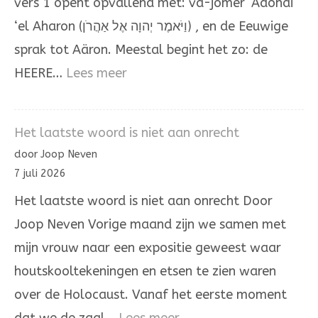
vers 1 opent opvallend met: va-jomer ‘Adonai
‘el Aharon (וַיֹּאמֶר יְהוָה אֶל אַהֲרֹן) , en de Eeuwige
sprak tot Aäron. Meestal begint het zo: de
:
HEERE…
Lees meer
Het
omhoogdragen
Het laatste woord is niet aan onrecht
van
door Joop Neven
de
7 juli 2026
ongerechtigheid
Het laatste woord is niet aan onrecht Door
Joop Neven Vorige maand zijn we samen met
mijn vrouw naar een expositie geweest waar
houtskooltekeningen en etsen te zien waren
over de Holocaust. Vanaf het eerste moment
: