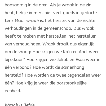
boosaardig in de oren. Als je wraak in de zin
hebt, heb je immers niet veel goeds in ge­dach­
ten? Maar
wraak
is: het herstel van de rechte
verhoudingen in de ge­meen­schap. Dus wraak
heeft te maken met herstellen, het her­stellen
van ver­hou­dingen. Wraak draait dus eigenlijk
om de vraag: Hoe krij­gen we Kaïn en Abel weer
bij elkaar? Hoe krijgen we Jakob en Esau weer in
één verband? Hoe wordt de samenhang
hersteld? Hoe wor­den de twee te­gen­delen weer
één? Hoe krijg je weer die oor­spron­ke­lijke
eenheid.
Wraak is liefde