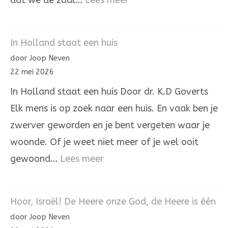
dat we de zaal…
Lees meer
Het
laatste
In Holland staat een huis
woord
door Joop Neven
is
22 mei 2026
niet
In Holland staat een huis Door dr. K.D Goverts
aan
Elk mens is op zoek naar een huis. En vaak ben je
onrecht
zwerver geworden en je bent vergeten waar je
woonde. Of je weet niet meer of je wel ooit
:
gewoond…
Lees meer
In
Holland
Hoor, Israël! De Heere onze God, de Heere is één
staat
door Joop Neven
een