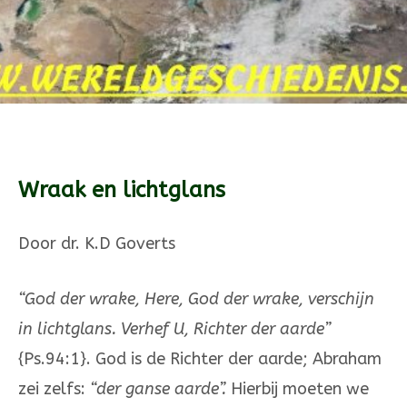
Wraak en lichtglans
Door dr. K.D Goverts
“God der wrake, Here, God der wrake, verschijn
in lichtglans. Verhef U, Richter der aarde”
{Ps.94:1}. God is de Richter der aarde; Abraham
zei zelfs:
“der ganse aarde”.
H­ier­bij moe­ten we