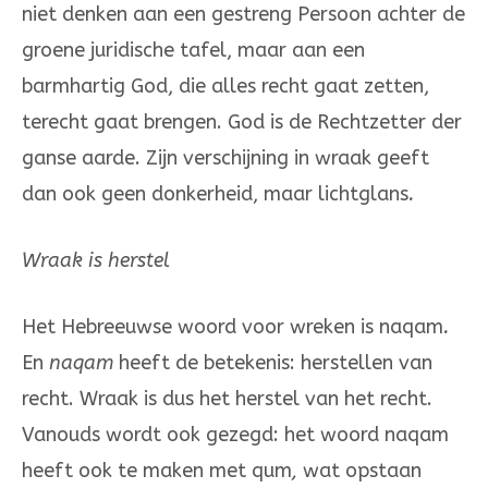
niet denken aan een gestreng Persoon achter de
groe­ne juridische ta­fel, maar aan een
barmhartig God, die alles recht gaat zetten,
terecht gaat brengen. God is de Rechtzetter der
ganse aar­­­de. Zijn verschijning in wraak geeft
dan ook geen donkerheid, maar lichtglans
.
Wraak is herstel
Het Hebreeuwse woord voor wreken is naqam
.
En
naqam
heeft de be­te­kenis: herstellen van
recht. Wraak is dus het herstel van het recht.
Vanouds wordt ook gezegd: het woord naqam
heeft ook te maken met qum
,
wat opstaan