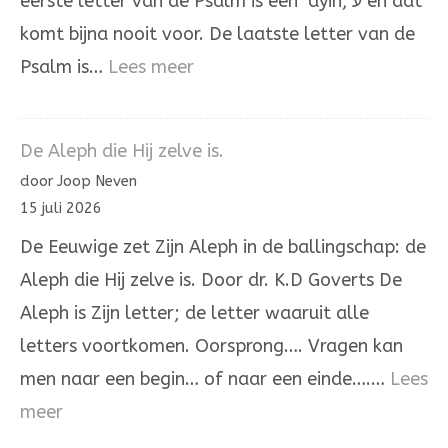
eerste letter van de Psalm is een ‘ayin, ע en dat
komt bijna nooit voor. De laatste letter van de
:
Psalm is…
Lees meer
Psalm
137
De Aleph die Hij zelve is.
door Joop Neven
15 juli 2026
De Eeuwige zet Zijn Aleph in de ballingschap: de
Aleph die Hij zelve is. Door dr. K.D Goverts De
Aleph is Zijn letter; de letter waaruit alle
letters voortkomen. Oorsprong…. Vragen kan
men naar een begin… of naar een einde….…
Lees
:
meer
De