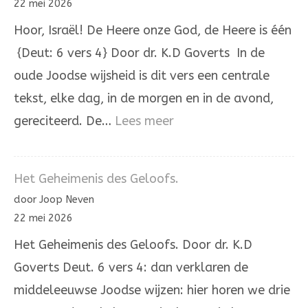
22 mei 2026
huis
Hoor, Israël! De Heere onze God, de Heere is één
{Deut: 6 vers 4} Door dr. K.D Goverts In de
oude Joodse wijsheid is dit vers een centrale
tekst, elke dag, in de morgen en in de avond,
:
gereciteerd. De…
Lees meer
Hoor,
Israël!
Het Geheimenis des Geloofs.
De
door Joop Neven
Heere
22 mei 2026
onze
Het Geheimenis des Geloofs. Door dr. K.D
God,
Goverts Deut. 6 vers 4: dan verklaren de
de
middeleeuwse Joodse wijzen: hier horen we drie
Heere