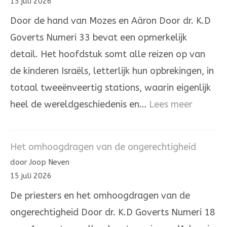
15 juli 2026
de
Door de hand van Mozes en Aäron Door dr. K.D
Joodse
Goverts Numeri 33 bevat een opmerkelijk
overlevering
detail. Het hoofdstuk somt alle reizen op van
de kinderen Israëls, letterlijk hun opbrekingen, in
totaal tweeënveertig stations, waarin eigenlijk
:
heel de wereldgeschiedenis en…
Lees meer
Door
de
Het omhoogdragen van de ongerechtigheid
hand
door Joop Neven
van
15 juli 2026
Mozes
De priesters en het omhoogdragen van de
en
ongerechtigheid Door dr. K.D Goverts Numeri 18
Aäron