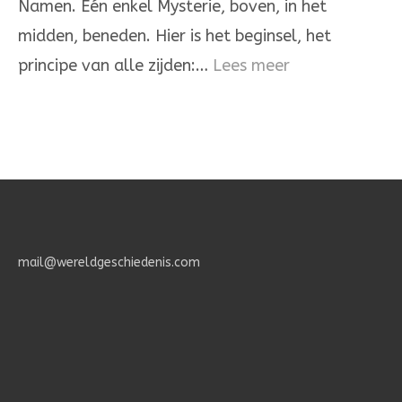
Namen. Eén enkel Mysterie, boven, in het
is
midden, beneden. Hier is het beginsel, het
één
:
principe van alle zijden:…
Lees meer
Het
Geheimenis
des
Geloofs.
mail@wereldgeschiedenis.com