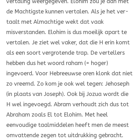
vertaling weergegeven. Elohim zou je dan met
de Machtigste kunnen vertalen. Als je het ver­
taalt met Almachtige wekt dat vaak
misverstanden. Elohim is dus moei­lijk apart te
vertalen. Je ziet wel vaker, dat die H erin komt
als een soort ver­grotende trap. De vertellers
hebben dus het woord raham (= hoger)
ingevoerd. Voor He­­breeuwse oren klonk dat niet
zo vreemd. Zo kom je ook wel tegen: Je­hoseph
(in plaats van Joseph). Ook bij Jo­zua wordt die
H wel ingevoegd. Abram verhoudt zich dus tot
Abraham zo­als El tot Elohim. Met heel
eenvoudige taalmiddelen heeft men de meest
omvattende zegen tot uit­drukking gebracht.