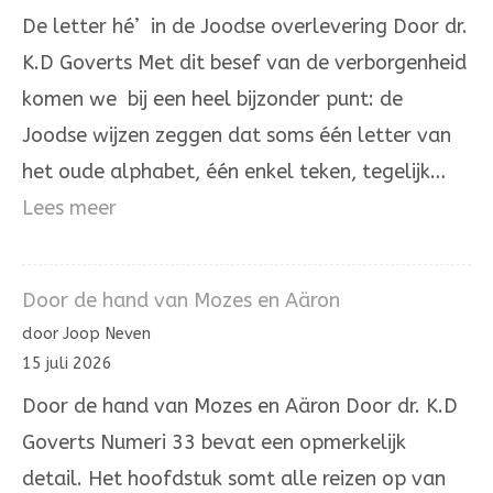
zelve
De letter hé’ in de Joodse overlevering Door dr.
is.
K.D Goverts Met dit besef van de verborgenheid
komen we bij een heel bijzonder punt: de
Joodse wijzen zeggen dat soms één letter van
het oude alphabet, één enkel teken, tegelijk…
:
Lees meer
De
letter
Door de hand van Mozes en Aäron
hé’
door Joop Neven
in
15 juli 2026
de
Door de hand van Mozes en Aäron Door dr. K.D
Joodse
Goverts Numeri 33 bevat een opmerkelijk
overlevering
detail. Het hoofdstuk somt alle reizen op van