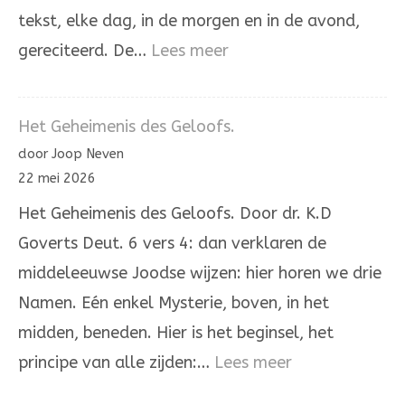
tekst, elke dag, in de morgen en in de avond,
:
gereciteerd. De…
Lees meer
Hoor,
Israël!
Het Geheimenis des Geloofs.
De
door Joop Neven
Heere
22 mei 2026
onze
Het Geheimenis des Geloofs. Door dr. K.D
God,
Goverts Deut. 6 vers 4: dan verklaren de
de
middeleeuwse Joodse wijzen: hier horen we drie
Heere
Namen. Eén enkel Mysterie, boven, in het
is
midden, beneden. Hier is het beginsel, het
één
:
principe van alle zijden:…
Lees meer
Het