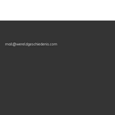
Geheimenis
des
Geloofs.
mail@wereldgeschiedenis.com