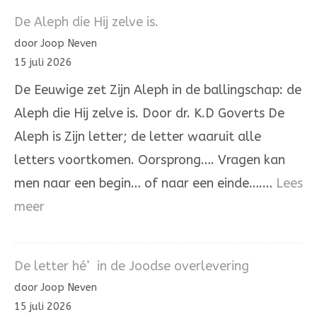
137
De Aleph die Hij zelve is.
door Joop Neven
15 juli 2026
De Eeuwige zet Zijn Aleph in de ballingschap: de
Aleph die Hij zelve is. Door dr. K.D Goverts De
Aleph is Zijn letter; de letter waaruit alle
letters voortkomen. Oorsprong…. Vragen kan
men naar een begin… of naar een einde….…
Lees
:
meer
De
Aleph
De letter hé’ in de Joodse overlevering
die
door Joop Neven
Hij
15 juli 2026