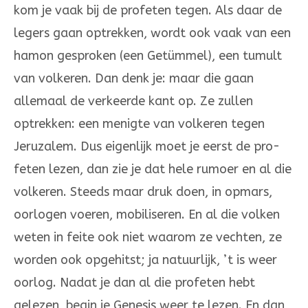
kom je vaak bij de profeten tegen. Als daar de
legers gaan optrekken, wordt ook vaak van een
ha­mon ge­spro­­ken (een Getümmel), een tumult
van volkeren. Dan denk je: maar die gaan
allemaal de verkeerde kant op. Ze zullen
optrekken: een me­nig­­te van volkeren tegen
Jeruzalem. Dus ei­gen­lijk moet je eerst de pro­
feten lezen, dan zie je dat hele rumoer en al die
volkeren. Steeds maar druk doen, in opmars,
oorlogen voeren, mobiliseren. En al die volken
weten in feite ook niet waar­­om ze vechten, ze
worden ook opgehitst; ja natuur­lijk, ’t is weer
oorlog. Nadat je dan al die profeten hebt
gelezen, begin je Genesis weer te le­zen. En dan