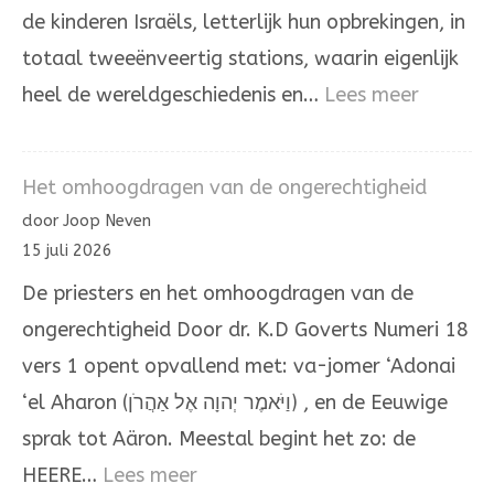
de kinderen Israëls, letterlijk hun opbrekingen, in
totaal tweeënveertig stations, waarin eigenlijk
:
heel de wereldgeschiedenis en…
Lees meer
Door
de
Het omhoogdragen van de ongerechtigheid
hand
door Joop Neven
van
15 juli 2026
Mozes
De priesters en het omhoogdragen van de
en
ongerechtigheid Door dr. K.D Goverts Numeri 18
Aäron
vers 1 opent opvallend met: va-jomer ‘Adonai
‘el Aharon (וַיֹּאמֶר יְהוָה אֶל אַהֲרֹן) , en de Eeuwige
sprak tot Aäron. Meestal begint het zo: de
:
HEERE…
Lees meer