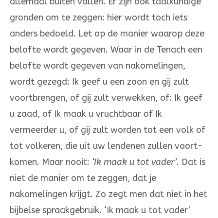
allemaal buiten vallen. Er zijn ook taal­kundige
gronden om te zeggen: hier wordt toch iets
anders bedoeld. Let op de ma­nier waarop deze
belofte wordt gegeven. Waar in de Te­nach een
belofte wordt gegeven van nakomelingen,
wordt gezegd: Ik geef u een zoon en gij zult
voortbrengen, of gij zult verwekken, of: Ik geef
u zaad, of Ik maak u vruchtbaar of Ik
vermeerder u, of gij zult wor­den tot een volk of
tot volkeren, die uit uw lendenen zul­len voort­
ko­men. Maar nooit:
‘Ik maak u tot vader’
. Dat is
niet de manier om te zeg­gen, dat je
nakomelingen krijgt. Zo zegt men dat niet in het
bijbelse spraak­gebruik. ‘Ik maak u tot va­der’