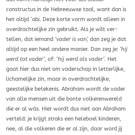
construc­tus in de Hebreeuw­se taal, want dan is
het altijd ‘abi. Deze korte vorm wordt alleen in
over­­drachtelijke zin gebruikt. Als je wilt ver­
tellen, dat iemand
‘vader is van’,
dan zeg je dat
altijd op een heel andere manier. Dan zeg je:
‘hij
werd tot vader’
, of: ‘
hij werd als va­der’
. Het
gaat hier dus niet om vaderschap in let­terlijke,
lichame­lijke zin, maar in overdrachtelijke,
geestelijke be­teke­nis. Abraham wordt de vader
van alle mensen uit die bonte volkeren­we­reld
die er al wàs. Hier wordt dus niet aan Abraham
verteld: je krijgt straks een heleboel kinderen,
nee, al die volkeren die er al zijn, daar word jij