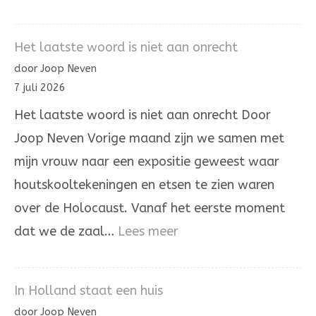
Het
omhoogdragen
Het laatste woord is niet aan onrecht
van
door Joop Neven
de
7 juli 2026
ongerechtigheid
Het laatste woord is niet aan onrecht Door
Joop Neven Vorige maand zijn we samen met
mijn vrouw naar een expositie geweest waar
houtskooltekeningen en etsen te zien waren
over de Holocaust. Vanaf het eerste moment
:
dat we de zaal…
Lees meer
Het
laatste
In Holland staat een huis
woord
door Joop Neven