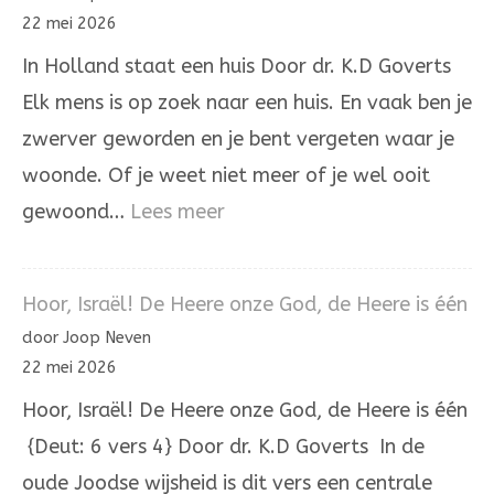
is
22 mei 2026
niet
In Holland staat een huis Door dr. K.D Goverts
aan
Elk mens is op zoek naar een huis. En vaak ben je
onrecht
zwerver geworden en je bent vergeten waar je
woonde. Of je weet niet meer of je wel ooit
:
gewoond…
Lees meer
In
Holland
Hoor, Israël! De Heere onze God, de Heere is één
staat
door Joop Neven
een
22 mei 2026
huis
Hoor, Israël! De Heere onze God, de Heere is één
{Deut: 6 vers 4} Door dr. K.D Goverts In de
oude Joodse wijsheid is dit vers een centrale