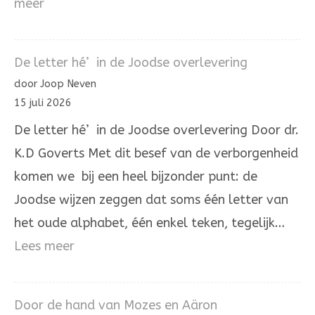
:
meer
De
Aleph
De letter hé’ in de Joodse overlevering
die
door Joop Neven
Hij
15 juli 2026
zelve
De letter hé’ in de Joodse overlevering Door dr.
is.
K.D Goverts Met dit besef van de verborgenheid
komen we bij een heel bijzonder punt: de
Joodse wijzen zeggen dat soms één letter van
het oude alphabet, één enkel teken, tegelijk…
:
Lees meer
De
letter
Door de hand van Mozes en Aäron