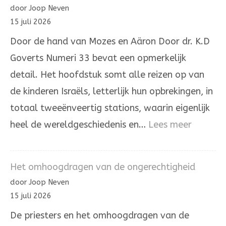
hé’
door Joop Neven
in
15 juli 2026
de
Door de hand van Mozes en Aäron Door dr. K.D
Joodse
Goverts Numeri 33 bevat een opmerkelijk
overlevering
detail. Het hoofdstuk somt alle reizen op van
de kinderen Israëls, letterlijk hun opbrekingen, in
totaal tweeënveertig stations, waarin eigenlijk
:
heel de wereldgeschiedenis en…
Lees meer
Door
de
Het omhoogdragen van de ongerechtigheid
hand
door Joop Neven
van
15 juli 2026
Mozes
De priesters en het omhoogdragen van de
en