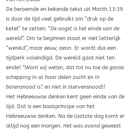
De beroemde en bekende tekst uit Matth.13:39
is door de tijd veel gebruikt om “druk op de
ketel” te zetten: “
De oogst is het einde van de
wereld
”. Om te beginnen staat er niet letterlijk
“wereld”, maar
eeuw, aeon
. Er wordt dus een
tijd­­­perk vol­eindigd. De wereld gaat niet ten
einde!
“Want wij weten, dat tot nu toe de ganse
schepping in al haar delen zucht en in
barensnood is”. e
n niet in stervensnood!!
Het Hebreeuwse denken kent geen einde van de
tijd. Dat is een basis­principe van het
Hebreeuwse denken. Na de laatste dag komt er
altijd nog een morgen.
Het was avond ge­weest