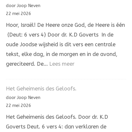
staat
door Joop Neven
een
22 mei 2026
huis
Hoor, Israël! De Heere onze God, de Heere is één
{Deut: 6 vers 4} Door dr. K.D Goverts In de
oude Joodse wijsheid is dit vers een centrale
tekst, elke dag, in de morgen en in de avond,
:
gereciteerd. De…
Lees meer
Hoor,
Israël!
Het Geheimenis des Geloofs.
De
door Joop Neven
Heere
22 mei 2026
onze
Het Geheimenis des Geloofs. Door dr. K.D
God,
Goverts Deut. 6 vers 4: dan verklaren de
de