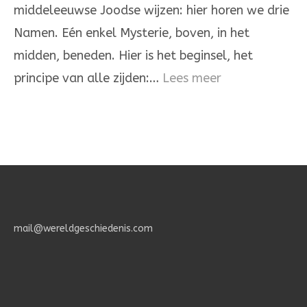
middeleeuwse Joodse wijzen: hier horen we drie
Heere
Namen. Eén enkel Mysterie, boven, in het
is
midden, beneden. Hier is het beginsel, het
één
:
principe van alle zijden:…
Lees meer
Het
Geheimenis
des
Geloofs.
mail@wereldgeschiedenis.com