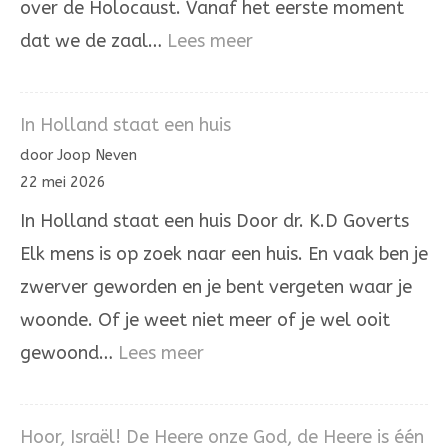
over de Holocaust. Vanaf het eerste moment
:
dat we de zaal…
Lees meer
Het
laatste
In Holland staat een huis
woord
door Joop Neven
is
22 mei 2026
niet
In Holland staat een huis Door dr. K.D Goverts
aan
Elk mens is op zoek naar een huis. En vaak ben je
onrecht
zwerver geworden en je bent vergeten waar je
woonde. Of je weet niet meer of je wel ooit
:
gewoond…
Lees meer
In
Holland
Hoor, Israël! De Heere onze God, de Heere is één