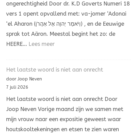
ongerechtigheid Door dr. K.D Goverts Numeri 18
Aäron
vers 1 opent opvallend met: va-jomer ‘Adonai
‘el Aharon (וַיֹּאמֶר יְהוָה אֶל אַהֲרֹן) , en de Eeuwige
sprak tot Aäron. Meestal begint het zo: de
:
HEERE…
Lees meer
Het
omhoogdragen
Het laatste woord is niet aan onrecht
van
door Joop Neven
de
7 juli 2026
ongerechtigheid
Het laatste woord is niet aan onrecht Door
Joop Neven Vorige maand zijn we samen met
mijn vrouw naar een expositie geweest waar
houtskooltekeningen en etsen te zien waren