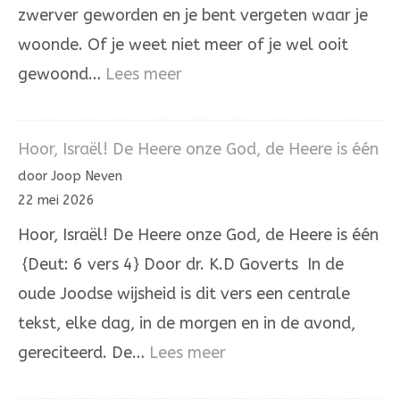
onrecht
zwerver geworden en je bent vergeten waar je
woonde. Of je weet niet meer of je wel ooit
:
gewoond…
Lees meer
In
Holland
Hoor, Israël! De Heere onze God, de Heere is één
staat
door Joop Neven
een
22 mei 2026
huis
Hoor, Israël! De Heere onze God, de Heere is één
{Deut: 6 vers 4} Door dr. K.D Goverts In de
oude Joodse wijsheid is dit vers een centrale
tekst, elke dag, in de morgen en in de avond,
:
gereciteerd. De…
Lees meer
Hoor,