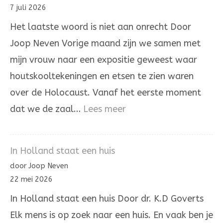
de
7 juli 2026
ongerechtigheid
Het laatste woord is niet aan onrecht Door
Joop Neven Vorige maand zijn we samen met
mijn vrouw naar een expositie geweest waar
houtskooltekeningen en etsen te zien waren
over de Holocaust. Vanaf het eerste moment
:
dat we de zaal…
Lees meer
Het
laatste
In Holland staat een huis
woord
door Joop Neven
is
22 mei 2026
niet
In Holland staat een huis Door dr. K.D Goverts
aan
Elk mens is op zoek naar een huis. En vaak ben je