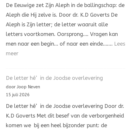
De Eeuwige zet Zijn Aleph in de ballingschap: de
Aleph die Hij zelve is. Door dr. K.D Goverts De
Aleph is Zijn letter; de letter waaruit alle
letters voortkomen. Oorsprong…. Vragen kan
men naar een begin… of naar een einde….…
Lees
:
meer
De
Aleph
De letter hé’ in de Joodse overlevering
die
door Joop Neven
Hij
15 juli 2026
zelve
De letter hé’ in de Joodse overlevering Door dr.
is.
K.D Goverts Met dit besef van de verborgenheid
komen we bij een heel bijzonder punt: de