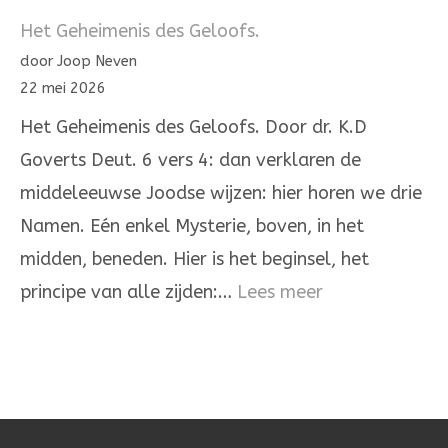
Israël!
Het Geheimenis des Geloofs.
De
door Joop Neven
Heere
22 mei 2026
onze
Het Geheimenis des Geloofs. Door dr. K.D
God,
Goverts Deut. 6 vers 4: dan verklaren de
de
middeleeuwse Joodse wijzen: hier horen we drie
Heere
Namen. Eén enkel Mysterie, boven, in het
is
midden, beneden. Hier is het beginsel, het
één
:
principe van alle zijden:…
Lees meer
Het
Geheimenis
des
Geloofs.