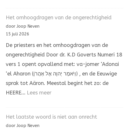
Door
de
Het omhoogdragen van de ongerechtigheid
hand
door Joop Neven
van
15 juli 2026
Mozes
De priesters en het omhoogdragen van de
en
ongerechtigheid Door dr. K.D Goverts Numeri 18
Aäron
vers 1 opent opvallend met: va-jomer ‘Adonai
‘el Aharon (וַיֹּאמֶר יְהוָה אֶל אַהֲרֹן) , en de Eeuwige
sprak tot Aäron. Meestal begint het zo: de
:
HEERE…
Lees meer
Het
omhoogdragen
Het laatste woord is niet aan onrecht
van
door Joop Neven