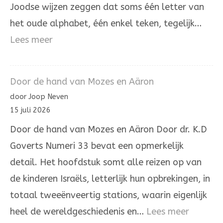
Joodse wijzen zeggen dat soms één letter van
het oude alphabet, één enkel teken, tegelijk…
:
Lees meer
De
letter
Door de hand van Mozes en Aäron
hé’
door Joop Neven
in
15 juli 2026
de
Door de hand van Mozes en Aäron Door dr. K.D
Joodse
Goverts Numeri 33 bevat een opmerkelijk
overlevering
detail. Het hoofdstuk somt alle reizen op van
de kinderen Israëls, letterlijk hun opbrekingen, in
totaal tweeënveertig stations, waarin eigenlijk
:
heel de wereldgeschiedenis en…
Lees meer