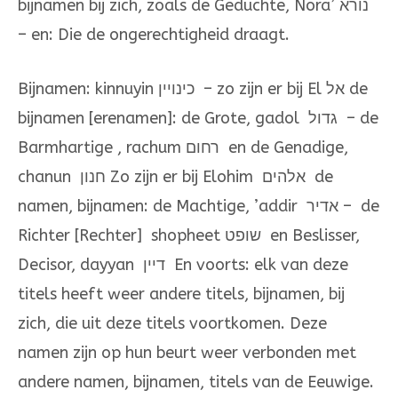
bijnamen bij zich, zoals de Geduchte, Nora’ נורא
– en: Die de ongerechtigheid draagt.
Bijnamen: kinnuyin כינויין – zo zijn er bij El אל de
bijnamen [erenamen]: de Grote, gadol גדול – de
Barmhartige , rachum רחום en de Genadige,
chanun חנון Zo zijn er bij Elohim אלהים de
namen, bijnamen: de Machtige, ’addir אדיר – de
Richter [Rechter] shopheet שופט en Beslisser,
Decisor, dayyan דיין En voorts: elk van deze
titels heeft weer andere titels, bijnamen, bij
zich, die uit deze titels voortkomen. Deze
namen zijn op hun beurt weer verbonden met
andere namen, bijnamen, titels van de Eeuwige.