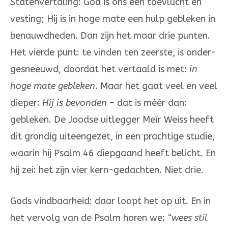
Statenvertaling: God is ons een toevlucht en
vesting; Hij is in hoge mate een hulp gebleken in
benauwdheden. Dan zijn het maar drie punten.
Het vierde punt: te vinden ten zeerste, is onder-
gesneeuwd, doordat het vertaald is met:
in
hoge mate gebleken.
Maar het gaat veel en veel
dieper:
Hij is bevonden
– dat is méér dan:
gebleken. De Joodse uitlegger Meïr Weiss heeft
dit grondig uiteengezet, in een prachtige studie,
waarin hij Psalm 46 diepgaand heeft belicht. En
hij zei: het zijn vier kern-gedachten. Niet drie.
Gods vindbaarheid: daar loopt het op uit. En in
het vervolg van de Psalm horen we:
“wees stil