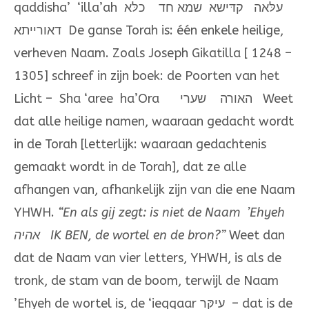
qaddisha’ ‘illa’ah עלּאה קדּישא שמא חד כלּא
דאורייתא De ganse Torah is: één enkele heilige,
verheven Naam. Zoals Joseph Gikatilla [ 1248 –
1305] schreef in zijn boek: de Poorten van het
Licht – Sha ‘aree ha’Ora האורה שערי Weet
dat alle heilige namen, waaraan gedacht wordt
in de Torah [letterlijk: waaraan gedachtenis
gemaakt wordt in de Torah], dat ze alle
afhangen van, afhankelijk zijn van die ene Naam
YHWH.
“En als gij zegt: is niet de Naam ’Ehyeh
אהיה
IK BEN, de wortel en de bron?”
Weet dan
dat de Naam van vier letters, YHWH, is als de
tronk, de stam van de boom, terwijl de Naam
’Ehyeh de wortel is, de ‘ieqqaar עיקּר – dat is de