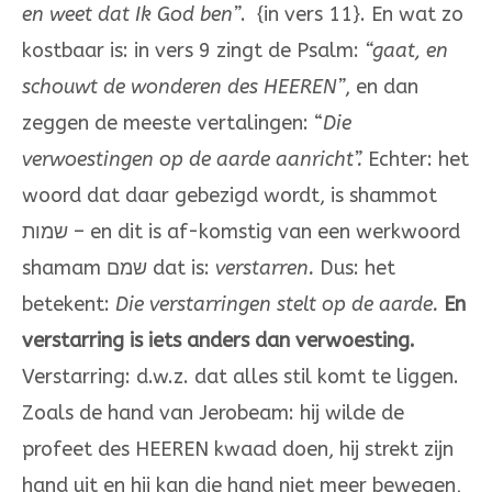
en weet dat Ik God ben”
. {in vers 11}. En wat zo
kostbaar is: in vers 9 zingt de Psalm:
“gaat, en
schouwt de wonderen des HEEREN”
, en dan
zeggen de meeste vertalingen: “
Die
verwoestingen op de aarde aanricht”.
Echter: het
woord dat daar gebezigd wordt, is shammot
שמות – en dit is af-komstig van een werkwoord
shamam שמם dat is:
verstarren.
Dus: het
betekent:
Die verstarringen stelt op de aarde.
En
verstarring is iets anders dan verwoesting.
Verstarring: d.w.z. dat alles stil komt te liggen.
Zoals de hand van Jerobeam: hij wilde de
profeet des HEEREN kwaad doen, hij strekt zijn
hand uit en hij kan die hand niet meer bewegen,