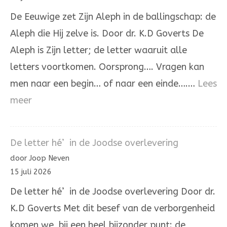
De Eeuwige zet Zijn Aleph in de ballingschap: de
Aleph die Hij zelve is. Door dr. K.D Goverts De
Aleph is Zijn letter; de letter waaruit alle
letters voortkomen. Oorsprong…. Vragen kan
men naar een begin… of naar een einde….…
Lees
:
meer
De
Aleph
De letter hé’ in de Joodse overlevering
die
door Joop Neven
Hij
15 juli 2026
zelve
De letter hé’ in de Joodse overlevering Door dr.
is.
K.D Goverts Met dit besef van de verborgenheid
komen we bij een heel bijzonder punt: de