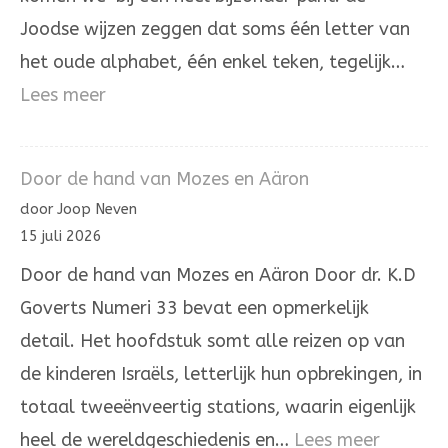
Joodse wijzen zeggen dat soms één letter van
het oude alphabet, één enkel teken, tegelijk…
:
Lees meer
De
letter
Door de hand van Mozes en Aäron
hé’
door Joop Neven
in
15 juli 2026
de
Door de hand van Mozes en Aäron Door dr. K.D
Joodse
Goverts Numeri 33 bevat een opmerkelijk
overlevering
detail. Het hoofdstuk somt alle reizen op van
de kinderen Israëls, letterlijk hun opbrekingen, in
totaal tweeënveertig stations, waarin eigenlijk
:
heel de wereldgeschiedenis en…
Lees meer