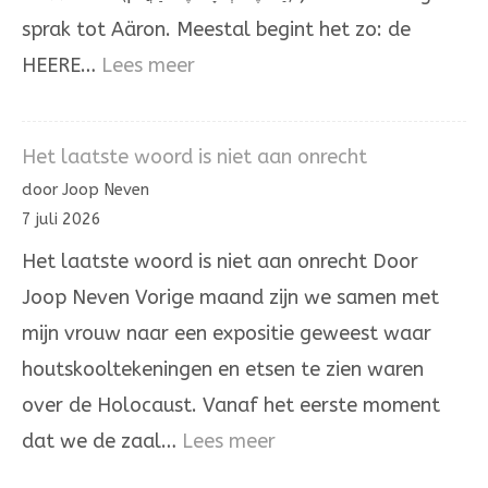
sprak tot Aäron. Meestal begint het zo: de
:
HEERE…
Lees meer
Het
omhoogdragen
Het laatste woord is niet aan onrecht
van
door Joop Neven
de
7 juli 2026
ongerechtigheid
Het laatste woord is niet aan onrecht Door
Joop Neven Vorige maand zijn we samen met
mijn vrouw naar een expositie geweest waar
houtskooltekeningen en etsen te zien waren
over de Holocaust. Vanaf het eerste moment
:
dat we de zaal…
Lees meer
Het