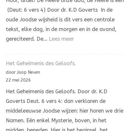
Hoor, Israël! De Heere onze God, de Heere is één
{Deut: 6 vers 4} Door dr. K.D Goverts In de
oude Joodse wijsheid is dit vers een centrale
tekst, elke dag, in de morgen en in de avond,
:
gereciteerd. De…
Lees meer
Hoor,
Israël!
Het Geheimenis des Geloofs.
De
door Joop Neven
Heere
22 mei 2026
onze
Het Geheimenis des Geloofs. Door dr. K.D
God,
Goverts Deut. 6 vers 4: dan verklaren de
de
middeleeuwse Joodse wijzen: hier horen we drie
Heere
Namen. Eén enkel Mysterie, boven, in het
is
midden, beneden. Hier is het beginsel, het