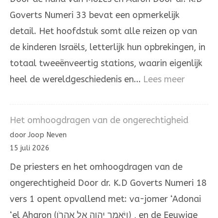
Joodse
Goverts Numeri 33 bevat een opmerkelijk
overlevering
detail. Het hoofdstuk somt alle reizen op van
de kinderen Israëls, letterlijk hun opbrekingen, in
totaal tweeënveertig stations, waarin eigenlijk
:
heel de wereldgeschiedenis en…
Lees meer
Door
de
Het omhoogdragen van de ongerechtigheid
hand
door Joop Neven
van
15 juli 2026
Mozes
De priesters en het omhoogdragen van de
en
ongerechtigheid Door dr. K.D Goverts Numeri 18
Aäron
vers 1 opent opvallend met: va-jomer ‘Adonai
‘el Aharon (וַיֹּאמֶר יְהוָה אֶל אַהֲרֹן) , en de Eeuwige