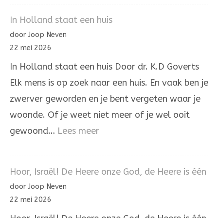
laatste
In Holland staat een huis
woord
door Joop Neven
is
22 mei 2026
niet
In Holland staat een huis Door dr. K.D Goverts
aan
Elk mens is op zoek naar een huis. En vaak ben je
onrecht
zwerver geworden en je bent vergeten waar je
woonde. Of je weet niet meer of je wel ooit
:
gewoond…
Lees meer
In
Holland
Hoor, Israël! De Heere onze God, de Heere is één
staat
door Joop Neven
een
22 mei 2026
huis