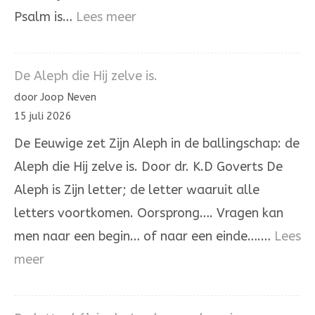
:
Psalm is…
Lees meer
Psalm
137
De Aleph die Hij zelve is.
door Joop Neven
15 juli 2026
De Eeuwige zet Zijn Aleph in de ballingschap: de
Aleph die Hij zelve is. Door dr. K.D Goverts De
Aleph is Zijn letter; de letter waaruit alle
letters voortkomen. Oorsprong…. Vragen kan
men naar een begin… of naar een einde….…
Lees
:
meer
De
Aleph