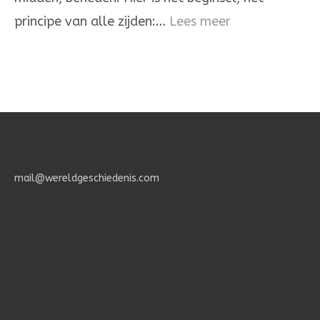
één
:
principe van alle zijden:…
Lees meer
Het
Geheimenis
des
Geloofs.
mail@wereldgeschiedenis.com