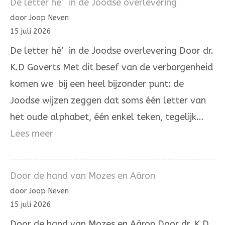
De letter hé’ in de Joodse overlevering
die
door Joop Neven
Hij
15 juli 2026
zelve
De letter hé’ in de Joodse overlevering Door dr.
is.
K.D Goverts Met dit besef van de verborgenheid
komen we bij een heel bijzonder punt: de
Joodse wijzen zeggen dat soms één letter van
het oude alphabet, één enkel teken, tegelijk…
:
Lees meer
De
letter
Door de hand van Mozes en Aäron
hé’
door Joop Neven
in
15 juli 2026
de
Door de hand van Mozes en Aäron Door dr. K.D