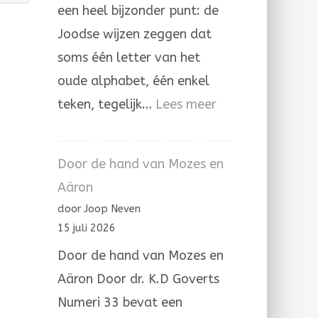
een heel bijzonder punt: de
Joodse wijzen zeggen dat
soms één letter van het
oude alphabet, één enkel
:
teken, tegelijk…
Lees meer
De
letter
Door de hand van Mozes en
hé’
Aäron
in
door Joop Neven
de
15 juli 2026
Joodse
Door de hand van Mozes en
overlevering
Aäron Door dr. K.D Goverts
Numeri 33 bevat een