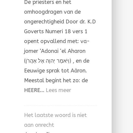
De priesters en het
Aäron
omhoogdragen van de
ongerechtigheid Door dr. K.D
Goverts Numeri 18 vers 1
opent opvallend met: va-
jomer ‘Adonai ‘el Aharon
(וַיֹּאמֶר יְהוָה אֶל אַהֲרֹן) , en de
Eeuwige sprak tot Aäron.
Meestal begint het zo: de
:
HEERE…
Lees meer
Het
omhoogdragen
Het laatste woord is niet
van
aan onrecht
de