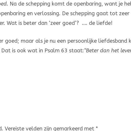
oed.
Na de schep­ping komt de openbaring, want je he
 openbaring en verlossing. De schepping gaat tot zeer
. Wat is beter dan ‘zeer goed’? …. de liefde!
goed; maar als je nu een per­soon­­lijke liefdesband 
! Dat is ook wat in Psalm 63 staat:
“Beter dan het leve
d.
Vereiste velden zijn gemarkeerd met
*