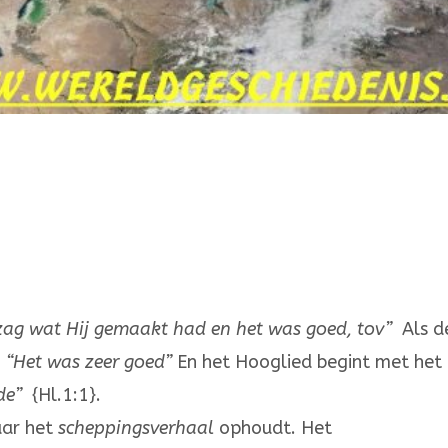
zag wat Hij gemaakt had en het was goed, tov”
Als d
:
“Het was zeer goed”
En het Hooglied begint met het
fde”
{Hl.1:1}.
aar het
scheppingsverhaal
op­­houdt. Het