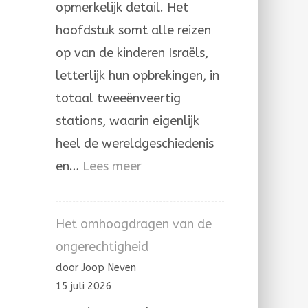
opmerkelijk detail. Het
hoofdstuk somt alle reizen
op van de kinderen Israëls,
letterlijk hun opbrekingen, in
totaal tweeënveertig
stations, waarin eigenlijk
heel de wereldgeschiedenis
:
en…
Lees meer
Door
de
Het omhoogdragen van de
hand
ongerechtigheid
van
door Joop Neven
Mozes
15 juli 2026
en