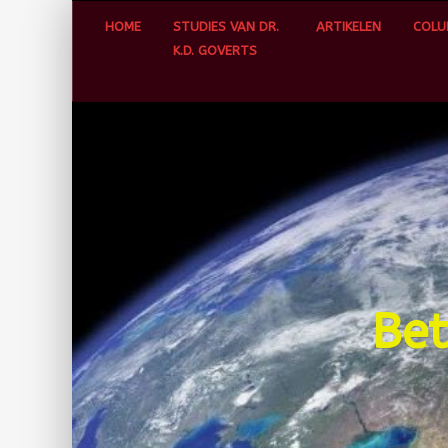
Skip
HOME
STUDIES VAN DR.
ARTIKELEN
COLU
to
K.D. GOVERTS
content
Bet