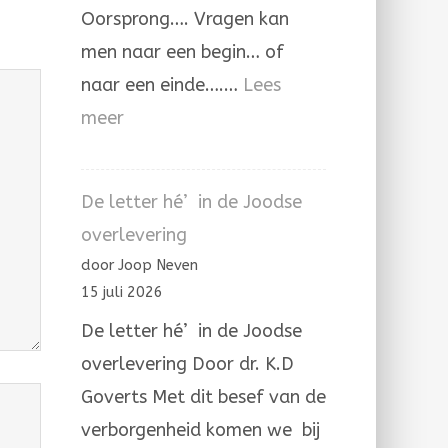
Oorsprong…. Vragen kan
men naar een begin… of
naar een einde….…
Lees
:
meer
De
Aleph
De letter hé’ in de Joodse
die
overlevering
Hij
door Joop Neven
zelve
15 juli 2026
is.
De letter hé’ in de Joodse
overlevering Door dr. K.D
Goverts Met dit besef van de
verborgenheid komen we bij