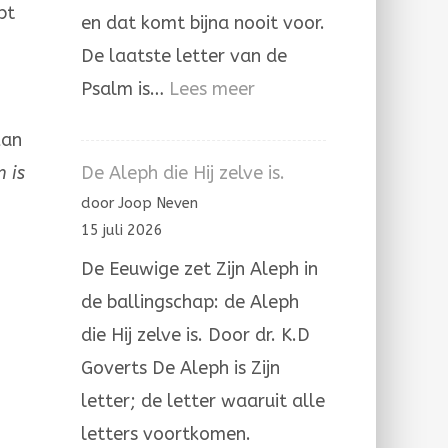
bt
en dat komt bijna nooit voor.
De laatste letter van de
:
Psalm is…
Lees meer
Psalm
kan
137
n is
De Aleph die Hij zelve is.
door Joop Neven
15 juli 2026
De Eeuwige zet Zijn Aleph in
de ballingschap: de Aleph
die Hij zelve is. Door dr. K.D
Goverts De Aleph is Zijn
letter; de letter waaruit alle
letters voortkomen.