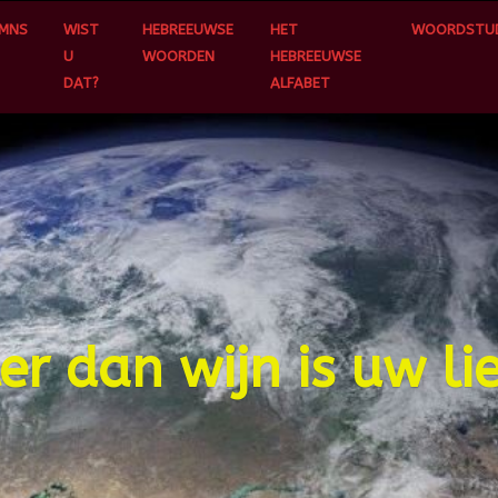
MNS
WIST
HEBREEUWSE
HET
WOORDSTUD
U
WOORDEN
HEBREEUWSE
DAT?
ALFABET
er dan wijn is uw li