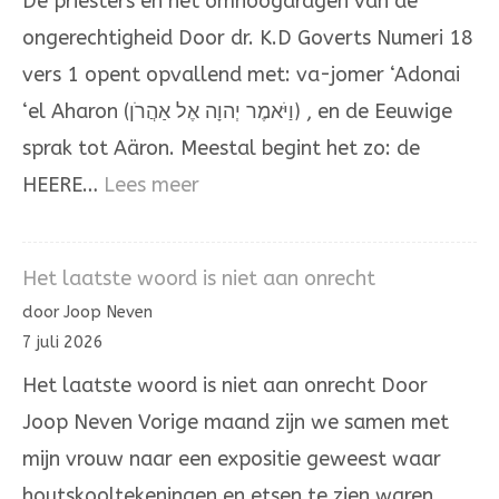
De priesters en het omhoogdragen van de
en
ongerechtigheid Door dr. K.D Goverts Numeri 18
Aäron
vers 1 opent opvallend met: va-jomer ‘Adonai
‘el Aharon (וַיֹּאמֶר יְהוָה אֶל אַהֲרֹן) , en de Eeuwige
sprak tot Aäron. Meestal begint het zo: de
:
HEERE…
Lees meer
Het
omhoogdragen
Het laatste woord is niet aan onrecht
van
door Joop Neven
de
7 juli 2026
ongerechtigheid
Het laatste woord is niet aan onrecht Door
Joop Neven Vorige maand zijn we samen met
mijn vrouw naar een expositie geweest waar
houtskooltekeningen en etsen te zien waren