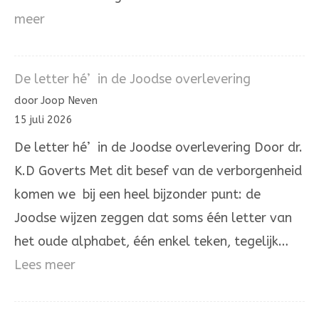
:
meer
De
Aleph
De letter hé’ in de Joodse overlevering
die
door Joop Neven
Hij
15 juli 2026
zelve
De letter hé’ in de Joodse overlevering Door dr.
is.
K.D Goverts Met dit besef van de verborgenheid
komen we bij een heel bijzonder punt: de
Joodse wijzen zeggen dat soms één letter van
het oude alphabet, één enkel teken, tegelijk…
:
Lees meer
De
letter