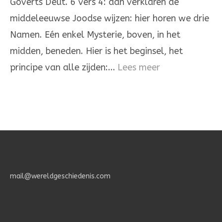
Goverts Deut. 6 vers 4: dan verklaren de
de
middeleeuwse Joodse wijzen: hier horen we drie
Heere
Namen. Eén enkel Mysterie, boven, in het
is
midden, beneden. Hier is het beginsel, het
één
:
principe van alle zijden:…
Lees meer
Het
Geheimenis
des
Geloofs.
mail@wereldgeschiedenis.com