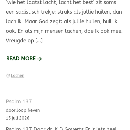
‘wie het laatst lacht, lacht het best’ zit soms
een sa­distisch trekje: straks als jullie huilen, dan
lach ik. Maar God zegt: als jullie huilen, huil Ik
ook. En als mijn mensen lachen, doe Ik ook mee.
Vreugde op […]
WIE
READ MORE
HET
Lachen
LAATST
LACHT,
LACHT
Psalm 137
ALLEEN
door Joop Neven
15 juli 2026
Psalm 137 Door dr. K.D Goverts Er is iets heel