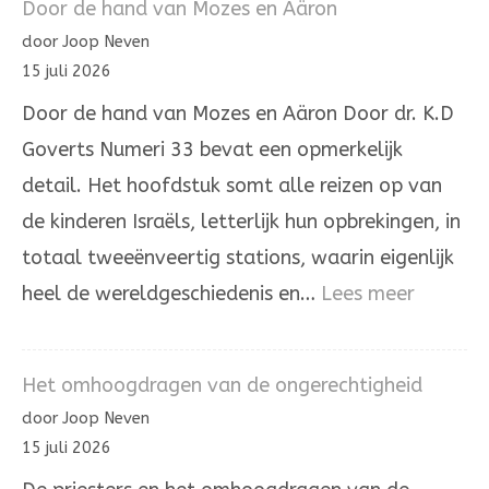
Door de hand van Mozes en Aäron
hé’
door Joop Neven
in
15 juli 2026
de
Door de hand van Mozes en Aäron Door dr. K.D
Joodse
Goverts Numeri 33 bevat een opmerkelijk
overlevering
detail. Het hoofdstuk somt alle reizen op van
de kinderen Israëls, letterlijk hun opbrekingen, in
totaal tweeënveertig stations, waarin eigenlijk
:
heel de wereldgeschiedenis en…
Lees meer
Door
de
Het omhoogdragen van de ongerechtigheid
hand
door Joop Neven
van
15 juli 2026
Mozes