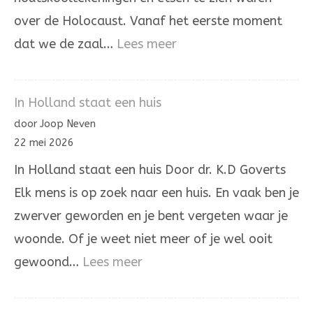
over de Holocaust. Vanaf het eerste moment
:
dat we de zaal…
Lees meer
Het
laatste
In Holland staat een huis
woord
door Joop Neven
is
22 mei 2026
niet
In Holland staat een huis Door dr. K.D Goverts
aan
Elk mens is op zoek naar een huis. En vaak ben je
onrecht
zwerver geworden en je bent vergeten waar je
woonde. Of je weet niet meer of je wel ooit
:
gewoond…
Lees meer
In
Holland