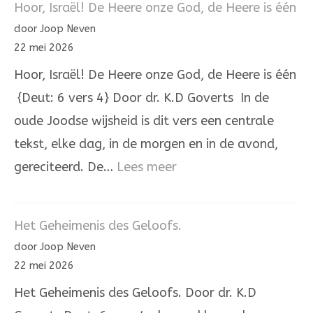
Hoor, Israël! De Heere onze God, de Heere is één
staat
door Joop Neven
een
22 mei 2026
huis
Hoor, Israël! De Heere onze God, de Heere is één
{Deut: 6 vers 4} Door dr. K.D Goverts In de
oude Joodse wijsheid is dit vers een centrale
tekst, elke dag, in de morgen en in de avond,
:
gereciteerd. De…
Lees meer
Hoor,
Israël!
Het Geheimenis des Geloofs.
De
door Joop Neven
Heere
22 mei 2026
onze
Het Geheimenis des Geloofs. Door dr. K.D
God,