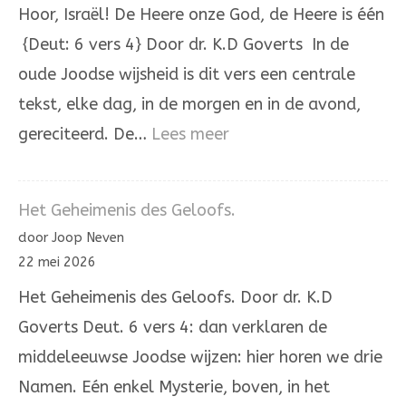
huis
Hoor, Israël! De Heere onze God, de Heere is één
{Deut: 6 vers 4} Door dr. K.D Goverts In de
oude Joodse wijsheid is dit vers een centrale
tekst, elke dag, in de morgen en in de avond,
:
gereciteerd. De…
Lees meer
Hoor,
Israël!
Het Geheimenis des Geloofs.
De
door Joop Neven
Heere
22 mei 2026
onze
Het Geheimenis des Geloofs. Door dr. K.D
God,
Goverts Deut. 6 vers 4: dan verklaren de
de
middeleeuwse Joodse wijzen: hier horen we drie
Heere
Namen. Eén enkel Mysterie, boven, in het
is