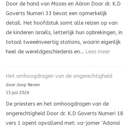
Door de hand van Mozes en Aäron Door dr. K.D
Joodse
Goverts Numeri 33 bevat een opmerkelijk
overlevering
detail. Het hoofdstuk somt alle reizen op van
de kinderen Israëls, letterlijk hun opbrekingen, in
totaal tweeënveertig stations, waarin eigenlijk
:
heel de wereldgeschiedenis en…
Lees meer
Door
de
Het omhoogdragen van de ongerechtigheid
hand
door Joop Neven
van
15 juli 2026
Mozes
De priesters en het omhoogdragen van de
en
ongerechtigheid Door dr. K.D Goverts Numeri 18
Aäron
vers 1 opent opvallend met: va-jomer ‘Adonai