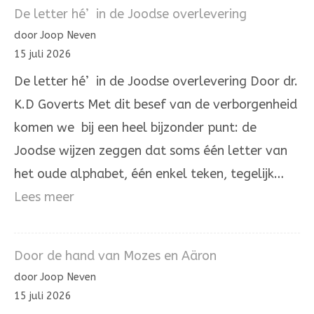
Aleph
De letter hé’ in de Joodse overlevering
die
door Joop Neven
Hij
15 juli 2026
zelve
De letter hé’ in de Joodse overlevering Door dr.
is.
K.D Goverts Met dit besef van de verborgenheid
komen we bij een heel bijzonder punt: de
Joodse wijzen zeggen dat soms één letter van
het oude alphabet, één enkel teken, tegelijk…
:
Lees meer
De
letter
Door de hand van Mozes en Aäron
hé’
door Joop Neven
in
15 juli 2026
de