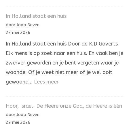
Het
laatste
In Holland staat een huis
woord
door Joop Neven
is
22 mei 2026
niet
In Holland staat een huis Door dr. K.D Goverts
aan
Elk mens is op zoek naar een huis. En vaak ben je
onrecht
zwerver geworden en je bent vergeten waar je
woonde. Of je weet niet meer of je wel ooit
:
gewoond…
Lees meer
In
Holland
Hoor, Israël! De Heere onze God, de Heere is één
staat
door Joop Neven
een
22 mei 2026