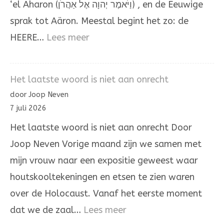
‘el Aharon (וַיֹּאמֶר יְהוָה אֶל אַהֲרֹן) , en de Eeuwige
sprak tot Aäron. Meestal begint het zo: de
:
HEERE…
Lees meer
Het
omhoogdragen
Het laatste woord is niet aan onrecht
van
door Joop Neven
de
7 juli 2026
ongerechtigheid
Het laatste woord is niet aan onrecht Door
Joop Neven Vorige maand zijn we samen met
mijn vrouw naar een expositie geweest waar
houtskooltekeningen en etsen te zien waren
over de Holocaust. Vanaf het eerste moment
:
dat we de zaal…
Lees meer