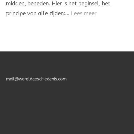
midden, beneden. Hier is het beginsel, het
één
:
principe van alle zijden:…
Lees meer
Het
Geheimenis
des
Geloofs.
mail@wereldgeschiedenis.com