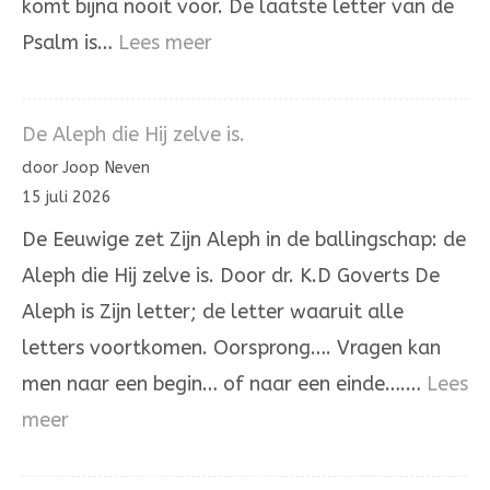
komt bijna nooit voor. De laatste letter van de
:
Psalm is…
Lees meer
Psalm
137
De Aleph die Hij zelve is.
door Joop Neven
15 juli 2026
De Eeuwige zet Zijn Aleph in de ballingschap: de
Aleph die Hij zelve is. Door dr. K.D Goverts De
Aleph is Zijn letter; de letter waaruit alle
letters voortkomen. Oorsprong…. Vragen kan
men naar een begin… of naar een einde….…
Lees
:
meer
De