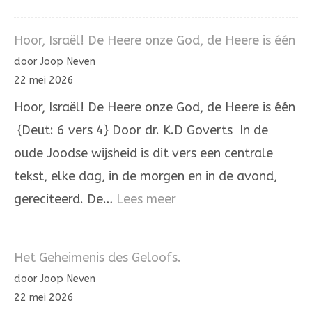
In
Holland
Hoor, Israël! De Heere onze God, de Heere is één
staat
door Joop Neven
een
22 mei 2026
huis
Hoor, Israël! De Heere onze God, de Heere is één
{Deut: 6 vers 4} Door dr. K.D Goverts In de
oude Joodse wijsheid is dit vers een centrale
tekst, elke dag, in de morgen en in de avond,
:
gereciteerd. De…
Lees meer
Hoor,
Israël!
Het Geheimenis des Geloofs.
De
door Joop Neven
Heere
22 mei 2026