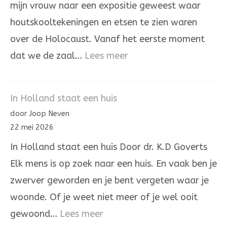
mijn vrouw naar een expositie geweest waar
houtskooltekeningen en etsen te zien waren
over de Holocaust. Vanaf het eerste moment
:
dat we de zaal…
Lees meer
Het
laatste
In Holland staat een huis
woord
door Joop Neven
is
22 mei 2026
niet
In Holland staat een huis Door dr. K.D Goverts
aan
Elk mens is op zoek naar een huis. En vaak ben je
onrecht
zwerver geworden en je bent vergeten waar je
woonde. Of je weet niet meer of je wel ooit
:
gewoond…
Lees meer