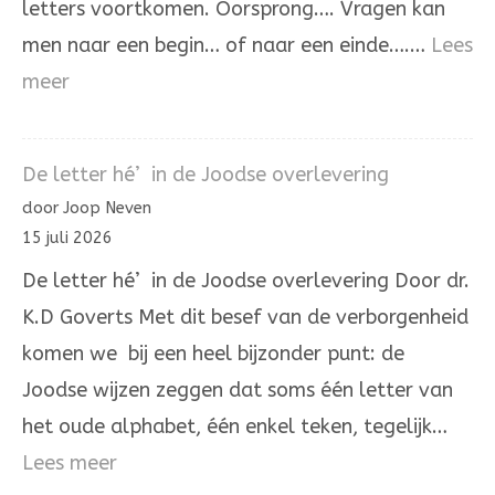
letters voortkomen. Oorsprong…. Vragen kan
men naar een begin… of naar een einde….…
Lees
:
meer
De
Aleph
De letter hé’ in de Joodse overlevering
die
door Joop Neven
Hij
15 juli 2026
zelve
De letter hé’ in de Joodse overlevering Door dr.
is.
K.D Goverts Met dit besef van de verborgenheid
komen we bij een heel bijzonder punt: de
Joodse wijzen zeggen dat soms één letter van
het oude alphabet, één enkel teken, tegelijk…
:
Lees meer