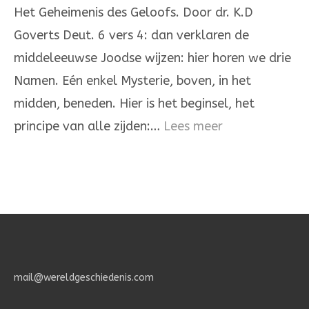
onze
Het Geheimenis des Geloofs. Door dr. K.D
God,
Goverts Deut. 6 vers 4: dan verklaren de
de
middeleeuwse Joodse wijzen: hier horen we drie
Heere
Namen. Eén enkel Mysterie, boven, in het
is
midden, beneden. Hier is het beginsel, het
één
:
principe van alle zijden:…
Lees meer
Het
Geheimenis
des
Geloofs.
mail@wereldgeschiedenis.com