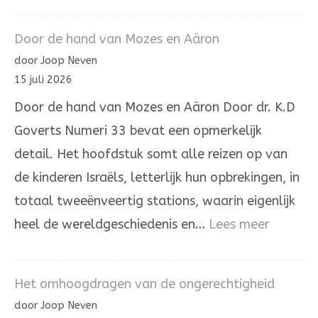
De
letter
Door de hand van Mozes en Aäron
hé’
door Joop Neven
in
15 juli 2026
de
Door de hand van Mozes en Aäron Door dr. K.D
Joodse
Goverts Numeri 33 bevat een opmerkelijk
overlevering
detail. Het hoofdstuk somt alle reizen op van
de kinderen Israëls, letterlijk hun opbrekingen, in
totaal tweeënveertig stations, waarin eigenlijk
:
heel de wereldgeschiedenis en…
Lees meer
Door
de
Het omhoogdragen van de ongerechtigheid
hand
door Joop Neven
van