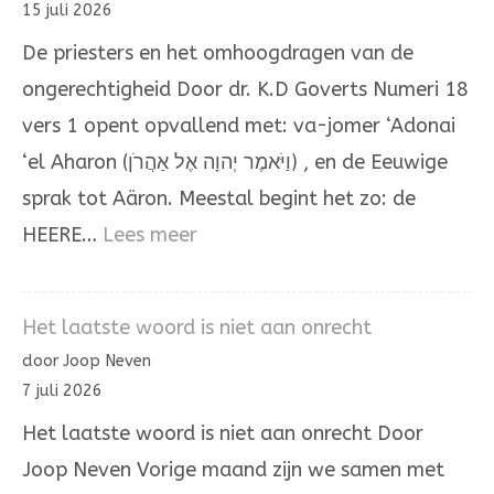
15 juli 2026
Mozes
De priesters en het omhoogdragen van de
en
ongerechtigheid Door dr. K.D Goverts Numeri 18
Aäron
vers 1 opent opvallend met: va-jomer ‘Adonai
‘el Aharon (וַיֹּאמֶר יְהוָה אֶל אַהֲרֹן) , en de Eeuwige
sprak tot Aäron. Meestal begint het zo: de
:
HEERE…
Lees meer
Het
omhoogdragen
Het laatste woord is niet aan onrecht
van
door Joop Neven
de
7 juli 2026
ongerechtigheid
Het laatste woord is niet aan onrecht Door
Joop Neven Vorige maand zijn we samen met