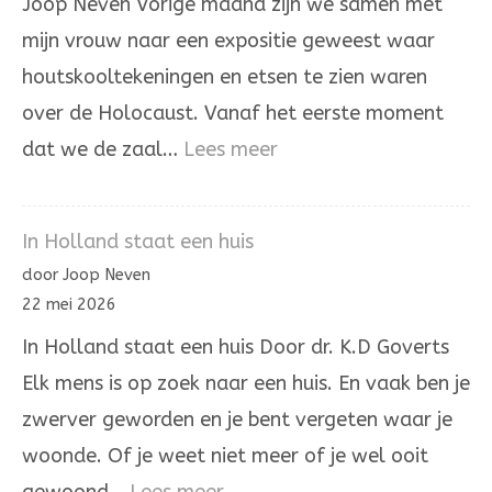
Joop Neven Vorige maand zijn we samen met
mijn vrouw naar een expositie geweest waar
houtskooltekeningen en etsen te zien waren
over de Holocaust. Vanaf het eerste moment
:
dat we de zaal…
Lees meer
Het
laatste
In Holland staat een huis
woord
door Joop Neven
is
22 mei 2026
niet
In Holland staat een huis Door dr. K.D Goverts
aan
Elk mens is op zoek naar een huis. En vaak ben je
onrecht
zwerver geworden en je bent vergeten waar je
woonde. Of je weet niet meer of je wel ooit
: