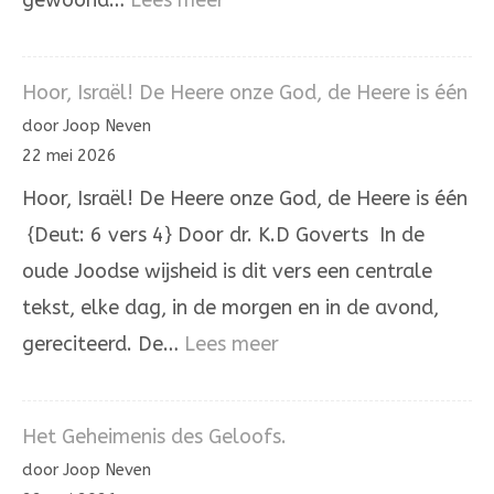
gewoond…
Lees meer
In
Holland
Hoor, Israël! De Heere onze God, de Heere is één
staat
door Joop Neven
een
22 mei 2026
huis
Hoor, Israël! De Heere onze God, de Heere is één
{Deut: 6 vers 4} Door dr. K.D Goverts In de
oude Joodse wijsheid is dit vers een centrale
tekst, elke dag, in de morgen en in de avond,
:
gereciteerd. De…
Lees meer
Hoor,
Israël!
Het Geheimenis des Geloofs.
De
door Joop Neven
Heere