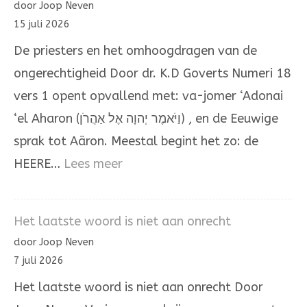
door Joop Neven
van
15 juli 2026
Mozes
De priesters en het omhoogdragen van de
en
ongerechtigheid Door dr. K.D Goverts Numeri 18
Aäron
vers 1 opent opvallend met: va-jomer ‘Adonai
‘el Aharon (וַיֹּאמֶר יְהוָה אֶל אַהֲרֹן) , en de Eeuwige
sprak tot Aäron. Meestal begint het zo: de
:
HEERE…
Lees meer
Het
omhoogdragen
Het laatste woord is niet aan onrecht
van
door Joop Neven
de
7 juli 2026
ongerechtigheid
Het laatste woord is niet aan onrecht Door