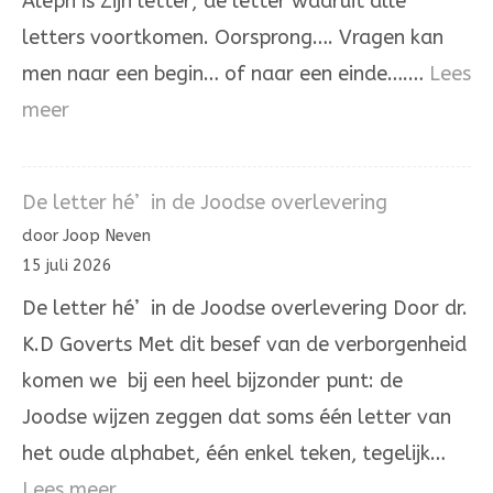
Aleph is Zijn letter; de letter waaruit alle
letters voortkomen. Oorsprong…. Vragen kan
men naar een begin… of naar een einde….…
Lees
:
meer
De
Aleph
De letter hé’ in de Joodse overlevering
die
door Joop Neven
Hij
15 juli 2026
zelve
De letter hé’ in de Joodse overlevering Door dr.
is.
K.D Goverts Met dit besef van de verborgenheid
komen we bij een heel bijzonder punt: de
Joodse wijzen zeggen dat soms één letter van
het oude alphabet, één enkel teken, tegelijk…
:
Lees meer