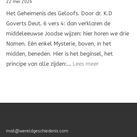
22 mei 2026
onze
Het Geheimenis des Geloofs. Door dr. K.D
God,
Goverts Deut. 6 vers 4: dan verklaren de
de
middeleeuwse Joodse wijzen: hier horen we drie
Heere
Namen. Eén enkel Mysterie, boven, in het
is
midden, beneden. Hier is het beginsel, het
één
:
principe van alle zijden:…
Lees meer
Het
Geheimenis
des
Geloofs.
mail@wereldgeschiedenis.com