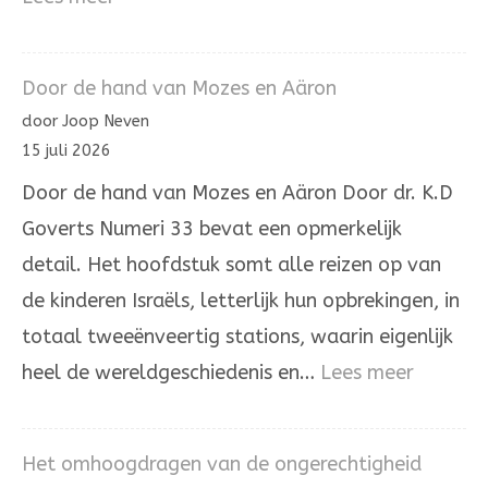
De
letter
Door de hand van Mozes en Aäron
hé’
door Joop Neven
in
15 juli 2026
de
Door de hand van Mozes en Aäron Door dr. K.D
Joodse
Goverts Numeri 33 bevat een opmerkelijk
overlevering
detail. Het hoofdstuk somt alle reizen op van
de kinderen Israëls, letterlijk hun opbrekingen, in
totaal tweeënveertig stations, waarin eigenlijk
:
heel de wereldgeschiedenis en…
Lees meer
Door
de
Het omhoogdragen van de ongerechtigheid
hand