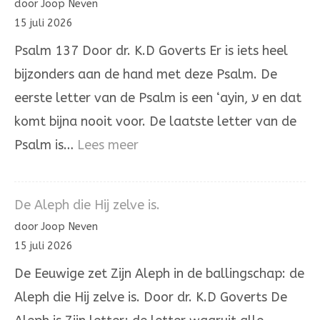
door Joop Neven
MAAR
15 juli 2026
DE
Psalm 137 Door dr. K.D Goverts Er is iets heel
STEM
bijzonders aan de hand met deze Psalm. De
IS
eerste letter van de Psalm is een ‘ayin, ע en dat
JAKOBS
komt bijna nooit voor. De laatste letter van de
STEM
:
Psalm is…
Lees meer
Psalm
137
De Aleph die Hij zelve is.
door Joop Neven
15 juli 2026
De Eeuwige zet Zijn Aleph in de ballingschap: de
Aleph die Hij zelve is. Door dr. K.D Goverts De