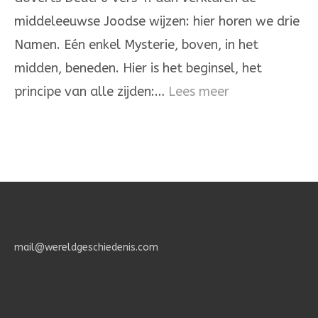
de
middeleeuwse Joodse wijzen: hier horen we drie
Heere
Namen. Eén enkel Mysterie, boven, in het
is
midden, beneden. Hier is het beginsel, het
één
:
principe van alle zijden:…
Lees meer
Het
Geheimenis
des
Geloofs.
mail@wereldgeschiedenis.com