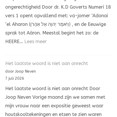
en
ongerechtigheid Door dr. K.D Goverts Numeri 18
Aäron
vers 1 opent opvallend met: va-jomer ‘Adonai
‘el Aharon (וַיֹּאמֶר יְהוָה אֶל אַהֲרֹן) , en de Eeuwige
sprak tot Aäron. Meestal begint het zo: de
:
HEERE…
Lees meer
Het
omhoogdragen
Het laatste woord is niet aan onrecht
van
door Joop Neven
de
7 juli 2026
ongerechtigheid
Het laatste woord is niet aan onrecht Door
Joop Neven Vorige maand zijn we samen met
mijn vrouw naar een expositie geweest waar
houtskooltekeningen en etsen te zien waren