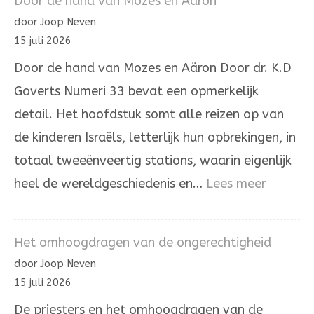
Door de hand van Mozes en Aäron
hé’
door Joop Neven
in
15 juli 2026
de
Door de hand van Mozes en Aäron Door dr. K.D
Joodse
Goverts Numeri 33 bevat een opmerkelijk
overlevering
detail. Het hoofdstuk somt alle reizen op van
de kinderen Israëls, letterlijk hun opbrekingen, in
totaal tweeënveertig stations, waarin eigenlijk
:
heel de wereldgeschiedenis en…
Lees meer
Door
de
Het omhoogdragen van de ongerechtigheid
hand
door Joop Neven
van
15 juli 2026
Mozes
De priesters en het omhoogdragen van de