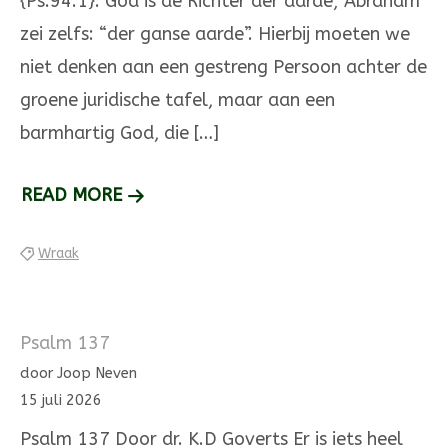
{Ps.94:1}. God is de Richter der aarde; Abraham
zei zelfs: “der ganse aarde”. H­ier­bij moe­ten we
niet denken aan een gestreng Persoon achter de
groe­ne juridische ta­fel, maar aan een
barmhartig God, die […]
WRAAK
READ MORE
IS
Wraak
LIEFDE
Psalm 137
door Joop Neven
15 juli 2026
Psalm 137 Door dr. K.D Goverts Er is iets heel