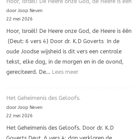
Hoor, Israël! De Heere onze God, de Heere is één
staat
door Joop Neven
een
22 mei 2026
huis
Hoor, Israël! De Heere onze God, de Heere is één
{Deut: 6 vers 4} Door dr. K.D Goverts In de
oude Joodse wijsheid is dit vers een centrale
tekst, elke dag, in de morgen en in de avond,
:
gereciteerd. De…
Lees meer
Hoor,
Israël!
Het Geheimenis des Geloofs.
De
door Joop Neven
Heere
22 mei 2026
onze
Het Geheimenis des Geloofs. Door dr. K.D
God,
Goverts Deut. 6 vers 4: dan verklaren de