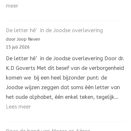
:
meer
De
Aleph
De letter hé’ in de Joodse overlevering
die
door Joop Neven
Hij
15 juli 2026
zelve
De letter hé’ in de Joodse overlevering Door dr.
is.
K.D Goverts Met dit besef van de verborgenheid
komen we bij een heel bijzonder punt: de
Joodse wijzen zeggen dat soms één letter van
het oude alphabet, één enkel teken, tegelijk…
:
Lees meer
De
letter