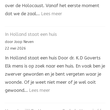
over de Holocaust. Vanaf het eerste moment
:
dat we de zaal…
Lees meer
Het
laatste
In Holland staat een huis
woord
door Joop Neven
is
22 mei 2026
niet
In Holland staat een huis Door dr. K.D Goverts
aan
Elk mens is op zoek naar een huis. En vaak ben je
onrecht
zwerver geworden en je bent vergeten waar je
woonde. Of je weet niet meer of je wel ooit
:
gewoond…
Lees meer
In
Holland