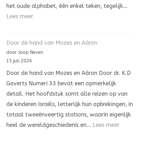
het oude alphabet, één enkel teken, tegelijk…
:
Lees meer
De
letter
Door de hand van Mozes en Aäron
hé’
door Joop Neven
in
15 juli 2026
de
Door de hand van Mozes en Aäron Door dr. K.D
Joodse
Goverts Numeri 33 bevat een opmerkelijk
overlevering
detail. Het hoofdstuk somt alle reizen op van
de kinderen Israëls, letterlijk hun opbrekingen, in
totaal tweeënveertig stations, waarin eigenlijk
:
heel de wereldgeschiedenis en…
Lees meer
Door