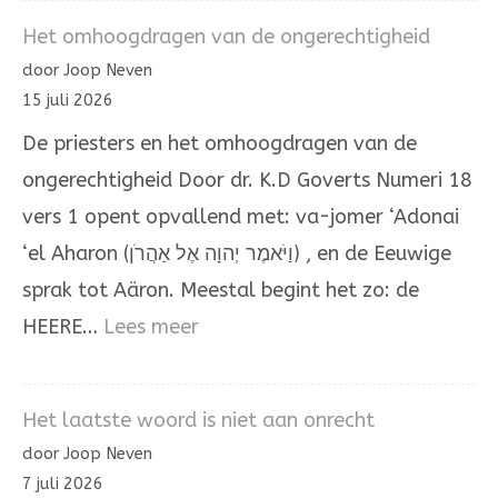
de
Het omhoogdragen van de ongerechtigheid
hand
door Joop Neven
van
15 juli 2026
Mozes
De priesters en het omhoogdragen van de
en
ongerechtigheid Door dr. K.D Goverts Numeri 18
Aäron
vers 1 opent opvallend met: va-jomer ‘Adonai
‘el Aharon (וַיֹּאמֶר יְהוָה אֶל אַהֲרֹן) , en de Eeuwige
sprak tot Aäron. Meestal begint het zo: de
:
HEERE…
Lees meer
Het
omhoogdragen
Het laatste woord is niet aan onrecht
van
door Joop Neven
de
7 juli 2026