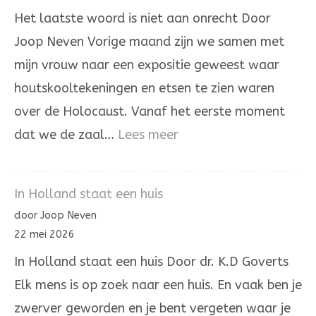
ongerechtigheid
Het laatste woord is niet aan onrecht Door
Joop Neven Vorige maand zijn we samen met
mijn vrouw naar een expositie geweest waar
houtskooltekeningen en etsen te zien waren
over de Holocaust. Vanaf het eerste moment
:
dat we de zaal…
Lees meer
Het
laatste
In Holland staat een huis
woord
door Joop Neven
is
22 mei 2026
niet
In Holland staat een huis Door dr. K.D Goverts
aan
Elk mens is op zoek naar een huis. En vaak ben je
onrecht
zwerver geworden en je bent vergeten waar je