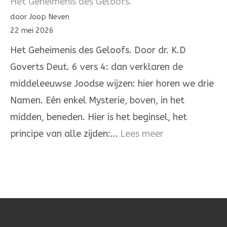
Het Geheimenis des Geloofs.
De
door Joop Neven
Heere
22 mei 2026
onze
Het Geheimenis des Geloofs. Door dr. K.D
God,
Goverts Deut. 6 vers 4: dan verklaren de
de
middeleeuwse Joodse wijzen: hier horen we drie
Heere
Namen. Eén enkel Mysterie, boven, in het
is
midden, beneden. Hier is het beginsel, het
één
:
principe van alle zijden:…
Lees meer
Het
Geheimenis
des
Geloofs.