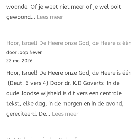
woonde. Of je weet niet meer of je wel ooit
:
gewoond…
Lees meer
In
Holland
Hoor, Israël! De Heere onze God, de Heere is één
staat
door Joop Neven
een
22 mei 2026
huis
Hoor, Israël! De Heere onze God, de Heere is één
{Deut: 6 vers 4} Door dr. K.D Goverts In de
oude Joodse wijsheid is dit vers een centrale
tekst, elke dag, in de morgen en in de avond,
:
gereciteerd. De…
Lees meer
Hoor,
Israël!