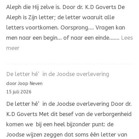
Aleph die Hij zelve is. Door dr. K.D Goverts De
Aleph is Zijn letter; de letter waaruit alle
letters voortkomen. Oorsprong…. Vragen kan
men naar een begin… of naar een einde….…
Lees
:
meer
De
Aleph
De letter hé’ in de Joodse overlevering
die
door Joop Neven
Hij
15 juli 2026
zelve
De letter hé’ in de Joodse overlevering Door dr.
is.
K.D Goverts Met dit besef van de verborgenheid
komen we bij een heel bijzonder punt: de
Joodse wijzen zeggen dat soms één letter van